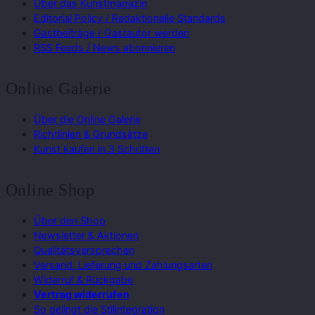
Über das Kunstmagazin
Editorial Policy / Redaktionelle Standards
Gastbeiträge / Gastautor werden
RSS Feeds / News abonnieren
Online Galerie
Über die Online Galerie
Richtlinien & Grundsätze
Kunst kaufen in 3 Schritten
Online Shop
Über den Shop
Newsletter & Aktionen
Qualitätsversprechen
Versand, Lieferung und Zahlungsarten
Widerruf & Rückgabe
Vertrag widerrufen
So gelingt die Stilintegration