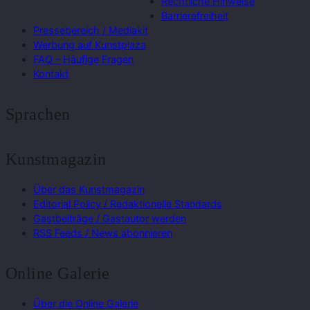
Rechtliche Hinweise
Barrierefreiheit
Pressebereich / Mediakit
Werbung auf Kunstplaza
FAQ – Häufige Fragen
Kontakt
Sprachen
Kunstmagazin
Über das Kunstmagazin
Editorial Policy / Redaktionelle Standards
Gastbeiträge / Gastautor werden
RSS Feeds / News abonnieren
Online Galerie
Über die Online Galerie