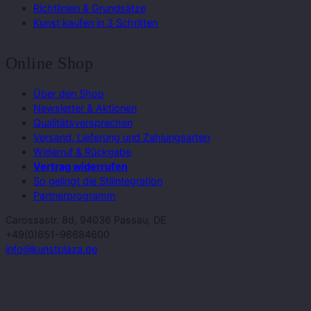
Richtlinien & Grundsätze
Kunst kaufen in 3 Schritten
Online Shop
Über den Shop
Newsletter & Aktionen
Qualitätsversprechen
Versand, Lieferung und Zahlungsarten
Widerruf & Rückgabe
Vertrag widerrufen
So gelingt die Stilintegration
Partnerprogramm
Carossastr. 8d, 94036 Passau, DE
+49(0)851-96684600
info@kunstplaza.de