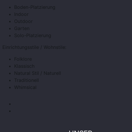
Boden-Platzierung
Indoor
Outdoor
Garten
Solo-Platzierung
Einrichtungsstile / Wohnstile:
Folklore
Klassisch
Natural Stil / Naturell
Traditionell
Whimsical