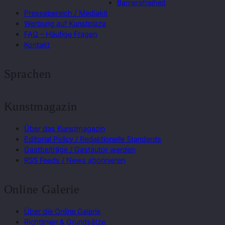
Barrierefreiheit
Pressebereich / Mediakit
Werbung auf Kunstplaza
FAQ – Häufige Fragen
Kontakt
Sprachen
Kunstmagazin
Über das Kunstmagazin
Editorial Policy / Redaktionelle Standards
Gastbeiträge / Gastautor werden
RSS Feeds / News abonnieren
Online Galerie
Über die Online Galerie
Richtlinien & Grundsätze