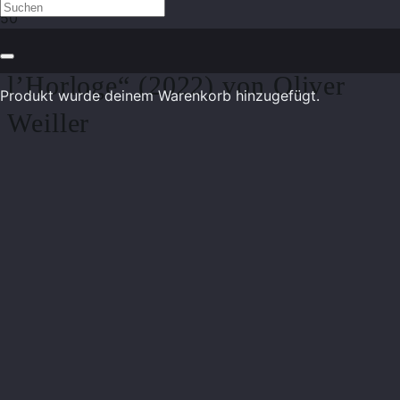
Acrylmalerei „Paris Quai de
l’Horloge“ (2022) von Oliver
Produkt
wurde deinem Warenkorb hinzugefügt.
Weiller