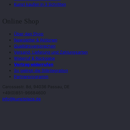
Kunst kaufen in 3 Schritten
Online Shop
Über den Shop
Newsletter & Aktionen
Qualitätsversprechen
Versand, Lieferung und Zahlungsarten
Widerruf & Rückgabe
Vertrag widerrufen
So gelingt die Stilintegration
Partnerprogramm
Carossastr. 8d, 94036 Passau, DE
+49(0)851-96684600
info@kunstplaza.de