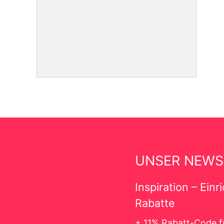
UNSER NEWS
Inspiration – Ein
Rabatte
+ 11% Rabatt-Code f