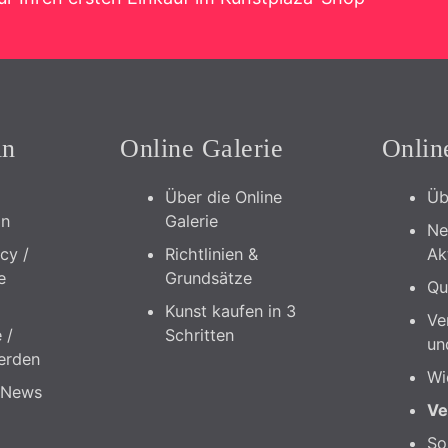
in
Online Galerie
Onlin
Über die Online
Üb
in
Galerie
Ne
icy /
Richtlinien &
Ak
e
Grundsätze
Qu
Kunst kaufen in 3
Ve
 /
Schritten
un
erden
Wi
 News
Ve
So