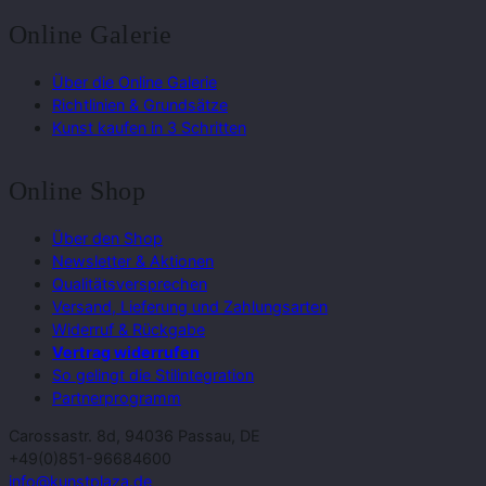
Online Galerie
Über die Online Galerie
Richtlinien & Grundsätze
Kunst kaufen in 3 Schritten
Online Shop
Über den Shop
Newsletter & Aktionen
Qualitätsversprechen
Versand, Lieferung und Zahlungsarten
Widerruf & Rückgabe
Vertrag widerrufen
So gelingt die Stilintegration
Partnerprogramm
Carossastr. 8d, 94036 Passau, DE
+49(0)851-96684600
info@kunstplaza.de