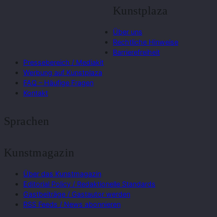
Kunstplaza
Über uns
Rechtliche Hinweise
Barrierefreiheit
Pressebereich / Mediakit
Werbung auf Kunstplaza
FAQ – Häufige Fragen
Kontakt
Sprachen
Kunstmagazin
Über das Kunstmagazin
Editorial Policy / Redaktionelle Standards
Gastbeiträge / Gastautor werden
RSS Feeds / News abonnieren