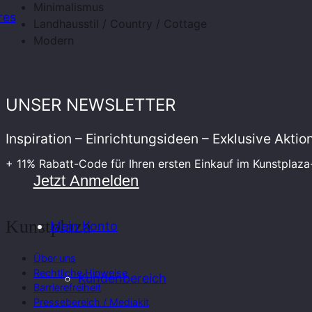
Minimalismus
res
Landhausstil / Country / Cottage
Modern
UNSER NEWSLETTER
Inspiration – Einrichtungsideen – Exklusive Akti
+ 11% Rabatt-Code für Ihren ersten Einkauf im Kunstplaz
Jetzt Anmelden
Kunstplaza
Mein Konto
Über uns
Rechtliche Hinweise
Kundenbereich
Barrierefreiheit
Pressebereich / Mediakit