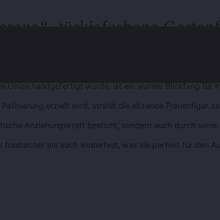
erana“, türkisfarbene Garten
f Bild klicken
 Union handgefertigt wurde, ist ein wahrer Blickfang für I
Patinierung erzielt wird, strahlt die sitzende Frauenfigur 
etische Anziehungskraft besticht, sondern auch durch seine
l frostsicher als auch winterfest, was sie perfekt für den 