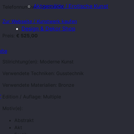
Aktgemälde / Erotische Kunst
Telefonnummer:
966XXXXX
Zur Webseite / Kunstwerk kaufen
Design & Dekor Shop
Preis:
€ 525,00
ite
Stilrichtung(en):
Moderne Kunst
Verwendete Techniken:
Gusstechnik
Verwendete Materialien:
Bronze
r
Edition / Auflage:
Multiple
Motiv(e):
Abstrakt
Akt