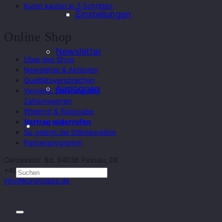
Kunst kaufen in 3 Schritten
Einstellungen
Online Shop
Newsletter
Über den Shop
Newsletter & Aktionen
Qualitätsversprechen
Ausloggen
Versand, Lieferung und
Zahlungsarten
Widerruf & Rückgabe
Vertrag widerrufen
So gelingt die Stilintegration
Partnerprogramm
Carossastr. 8d, 94036 Passau, DE
+49(0)851-96684600
info@kunstplaza.de