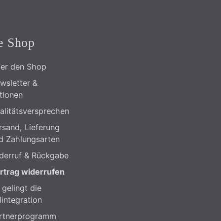
e Shop
er den Shop
wsletter &
tionen
alitätsversprechen
rsand, Lieferung
d Zahlungsarten
derruf & Rückgabe
rtrag widerrufen
 gelingt die
lintegration
rtnerprogramm