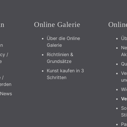
in
Online Galerie
Onlin
Über die Online
Üb
in
Galerie
Ne
icy /
Richtlinien &
Ak
e
Grundsätze
Qu
Kunst kaufen in 3
Ve
 /
Schritten
un
erden
Wi
 News
Ve
So
Sti
Pa