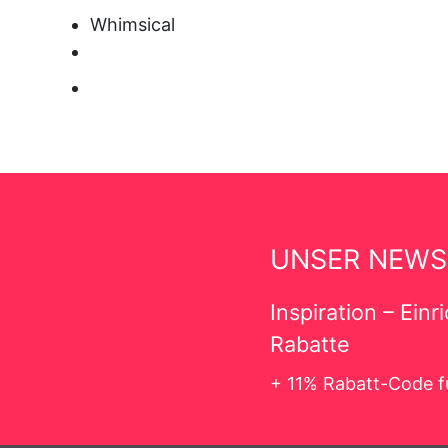
Whimsical
UNSER NEWS
Inspiration – Ein
Rabatte
+ 11% Rabatt-Code f