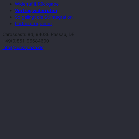
Widerruf & Rückgabe
Vertrag widerrufen
So gelingt die Stilintegration
Partnerprogramm
Carossastr. 8d, 94036 Passau, DE
+49(0)851-96684600
info@kunstplaza.de