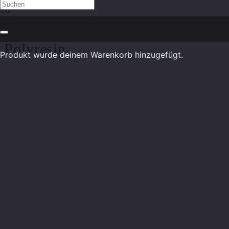
Gartenskulptur „Emily“ aus
Polyresin
Produkt
wurde deinem Warenkorb hinzugefügt.