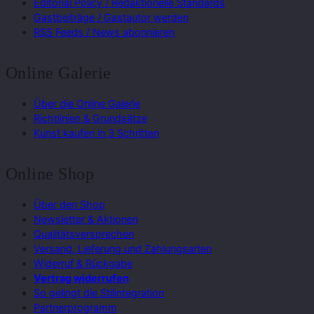
Editorial Policy / Redaktionelle Standards
Gastbeiträge / Gastautor werden
RSS Feeds / News abonnieren
Online Galerie
Über die Online Galerie
Richtlinien & Grundsätze
Kunst kaufen in 3 Schritten
Online Shop
Über den Shop
Newsletter & Aktionen
Qualitätsversprechen
Versand, Lieferung und Zahlungsarten
Widerruf & Rückgabe
Vertrag widerrufen
So gelingt die Stilintegration
Partnerprogramm