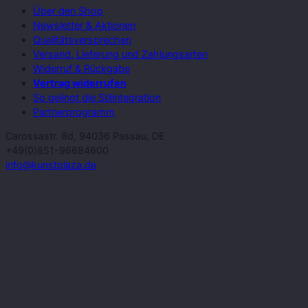
Über den Shop
Newsletter & Aktionen
Qualitätsversprechen
Versand, Lieferung und Zahlungsarten
Widerruf & Rückgabe
Vertrag widerrufen
So gelingt die Stilintegration
Partnerprogramm
Carossastr. 8d, 94036 Passau, DE
+49(0)851-96684600
info@kunstplaza.de