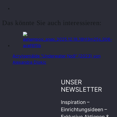
Das könnte Sie auch interessieren:
Acrylgemälde "Underwater No9" (2023) von
Alexandra Djokic
UNSER
NEWSLETTER
Inspiration –
Einrichtungsideen –
Exklusive Aktionen &