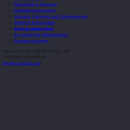
Newsletter & Aktionen
Qualitätsversprechen
Versand, Lieferung und Zahlungsarten
Widerruf & Rückgabe
Vertrag widerrufen
So gelingt die Stilintegration
Partnerprogramm
Carossastr. 8d, 94036 Passau, DE
+49(0)851-96684600
info@kunstplaza.de