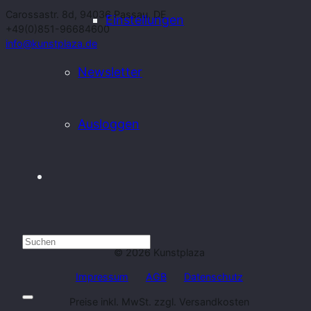
Carossastr. 8d, 94036 Passau, DE
Einstellungen
+49(0)851-96684600
info@kunstplaza.de
Newsletter
Ausloggen
© 2026 Kunstplaza
Impressum
AGB
Datenschutz
Preise inkl. MwSt. zzgl. Versandkosten