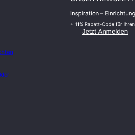
Inspiration – Einrichtu
+ 11% Rabatt-Code für Ihren
Jetzt Anmelden
chten
lder