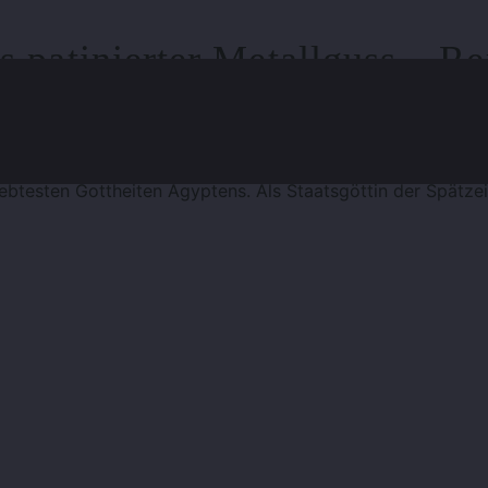
s patinierter Metallguss – Re
f Bild klicken
btesten Gottheiten Ägyptens. Als Staatsgöttin der Spätzeit 