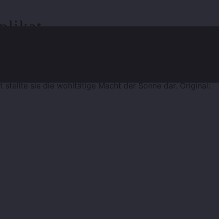
plikat
stellte sie die wohltätige Macht der Sonne dar. Original: