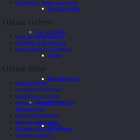
RSS Feeds / News abonnieren
Wunschliste
Online Galerie
Für Künstler
Über die Online Galerie
Richtlinien & Grundsätze
Kunst kaufen in 3 Schritten
Login
Online Shop
Registrieren
Über den Shop
Newsletter & Aktionen
Qualitätsversprechen
Künstlerbereich
Versand, Lieferung und
Zahlungsarten
Widerruf & Rückgabe
Vertrag widerrufen
Profil
So gelingt die Stilintegration
Partnerprogramm