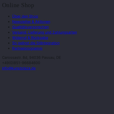
Online Shop
Über den Shop
Newsletter & Aktionen
Qualitätsversprechen
Versand, Lieferung und Zahlungsarten
Widerruf & Rückgabe
So gelingt die Stilintegration
Partnerprogramm
Carossastr. 8d, 94036 Passau, DE
+49(0)851-96684600
info@kunstplaza.de