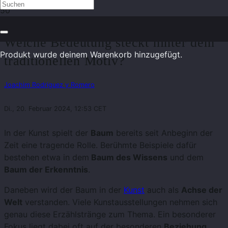
Der Baum als Symbol in der Kunst –
Welche Bedeutung steckt hinter dem
Produkt
wurde deinem Warenkorb hinzugefügt.
traditionellen Motiv?
Joachim Rodriguez y Romero
Di., 20. Februar 2024, 12:53 CET
In der Kunst spielt der
Baum
bereits seit Anbeginn der
Zeit eine tragende Rolle. Berühmte Beispiele dafür
bestehen etwa in dem
Baum des Wissens
und dem
Baum der Erkenntnis
.
Daneben wird der Baum in der
Kunst
auch als
Achse der
Welt
verstanden. Viele Kunstausstellungen nehmen sich
genau diese Erzählstränge zum Thema. Ein besonderer
Fokus liegt dabei oft auf der besonderen
Beziehung