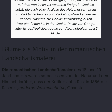
Button erteilen Sie Ihre Einwilligung darin, dass Youtube
auf dem von Ihnen verwendeten Endgerät Cookies
setzt, die auch einer Analyse des Nutzungsverhaltens
zu Marktforschungs- und Marketing-Zwecken dienen
können. Näheres zur Cookie-Verwendung durch
Youtube finden Sie in der Cookie-Policy von Google
unter https://policies.google.com/technologies/types?
hl=de.
Bäume als Motiv in der romantischen
Landschaftsmalerei
Die romantischen Landschaftsmaler
des 18. und 19.
Jahrhunderts waren so besessen von der Natur und dem
Himmel darüber, dass der Kritiker John Ruskin 1856 die
Raserei
„moderne Wolkenanbetung“
nannte.