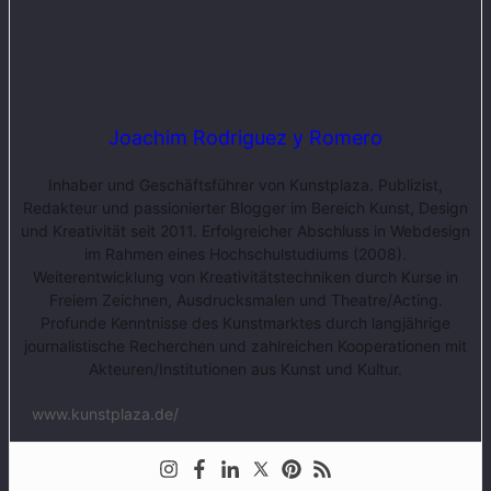
Joachim Rodriguez y Romero
Inhaber und Geschäftsführer von Kunstplaza. Publizist,
Redakteur und passionierter Blogger im Bereich Kunst, Design
und Kreativität seit 2011. Erfolgreicher Abschluss in Webdesign
im Rahmen eines Hochschulstudiums (2008).
Weiterentwicklung von Kreativitätstechniken durch Kurse in
Freiem Zeichnen, Ausdrucksmalen und Theatre/Acting.
Profunde Kenntnisse des Kunstmarktes durch langjährige
journalistische Recherchen und zahlreichen Kooperationen mit
Akteuren/Institutionen aus Kunst und Kultur.
www.kunstplaza.de/