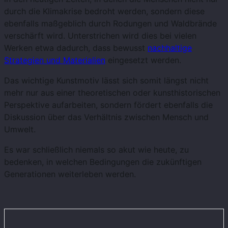
durch die Klimakrise bedroht werden, sondern diese
ebenfalls maßgeblich durch Rodungen und Waldbrände
verschärft wird. Unterstrichen wird dies bei vielen
Werken etwa dadurch, dass bewusst
nachhaltige
Strategien und Materialien
eingesetzt werden.
Das wichtige Kunstmotiv lässt sich somit längst nicht
mehr nur aus einer theoretischen oder kunsthistorischen
Perspektive aufarbeiten, sondern fördert ebenfalls die
Diskussion über das Verhältnis zwischen Mensch und
Umwelt.
Es war schließlich niemals so akut wie heute, zu
bedenken, in welchen Bedingungen die zukünftigen
Generationen weiterleben werden.