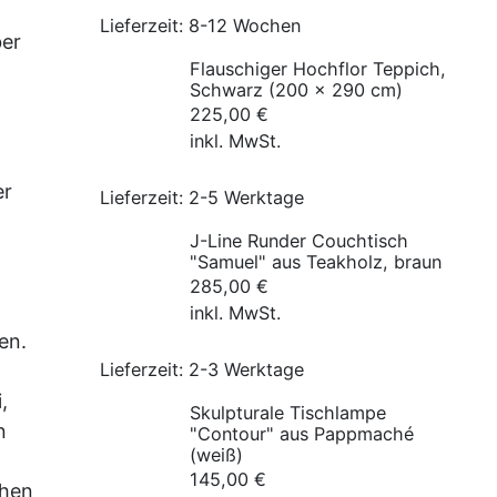
4.695,00 €
4.295,00 €.
Lieferzeit:
8-12 Wochen
ber
Flauschiger Hochflor Teppich,
Schwarz (200 x 290 cm)
225,00
€
inkl. MwSt.
er
Lieferzeit:
2-5 Werktage
J-Line Runder Couchtisch
"Samuel" aus Teakholz, braun
285,00
€
inkl. MwSt.
en.
Lieferzeit:
2-3 Werktage
,
Skulpturale Tischlampe
n
"Contour" aus Pappmaché
(weiß)
145,00
€
chen