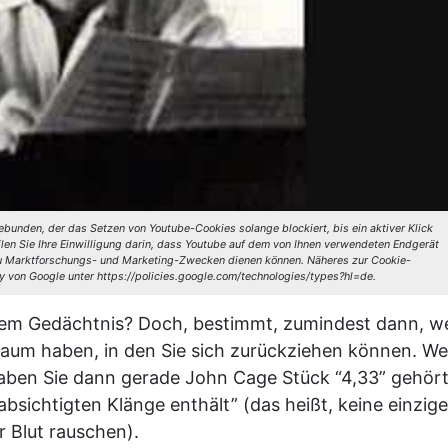
bunden, der das Setzen von Youtube-Cookies solange blockiert, bis ein aktiver Klick
ilen Sie Ihre Einwilligung darin, dass Youtube auf dem von Ihnen verwendeten Endgerät
 zu Marktforschungs- und Marketing-Zwecken dienen können. Näheres zur Cookie-
y von Google unter https://policies.google.com/technologies/types?hl=de.
dem Gedächtnis? Doch, bestimmt, zumindest dann, 
 Raum haben, in den Sie sich zurückziehen können. W
aben Sie dann gerade John Cage Stück “4,33” gehört
sichtigten Klänge enthält” (das heißt, keine einzige
r Blut rauschen).