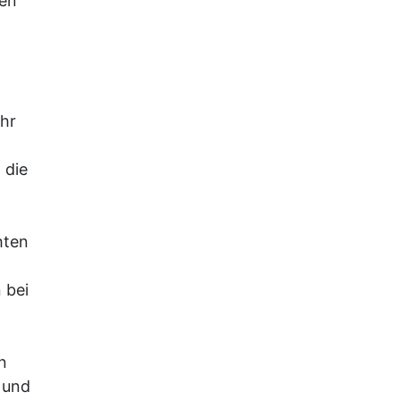
gen
ihr
 die
hten
 bei
in
 und