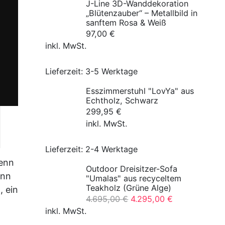
J-Line 3D-Wanddekoration
„Blütenzauber“ – Metallbild in
sanftem Rosa & Weiß
97,00
€
inkl. MwSt.
Lieferzeit:
3-5 Werktage
Esszimmerstuhl "LovYa" aus
Echtholz, Schwarz
299,95
€
inkl. MwSt.
Lieferzeit:
2-4 Werktage
wenn
Outdoor Dreisitzer-Sofa
enn
"Umalas" aus recyceltem
Teakholz (Grüne Alge)
, ein
Ursprünglicher
Aktueller
4.695,00
€
4.295,00
€
Preis
Preis
inkl. MwSt.
war:
ist: