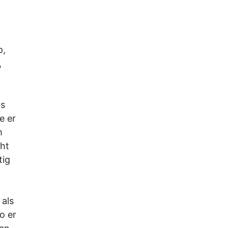
p,
,
bs
e er
m
cht
tig
 als
o er