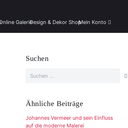
n
Online Galerie
Design & Dekor Shop
Mein Konto
Suchen
Suchen
nach:
Ähnliche Beiträge
Johannes Vermeer und sein Einfluss
auf die moderne Malerei