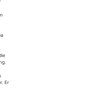
r
an
pa
die
ng.
s
r. Er
.