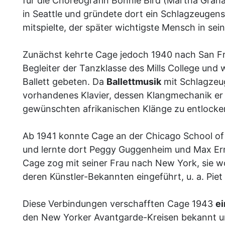
für die Choreografin Bonnie Bird (Martha Graha
in Seattle und gründete dort ein Schlagzeuge
mitspielte, der später wichtigste Mensch in se
Zunächst kehrte Cage jedoch 1940 nach San Fra
Begleiter der Tanzklasse des Mills College und 
Ballett gebeten. Da
Ballettmusik
mit Schlagzeug
vorhandenes Klavier, dessen Klangmechanik er 
gewünschten afrikanischen Klänge zu entlocke
Ab 1941 konnte Cage an der Chicago School of D
und lernte dort Peggy Guggenheim und Max Ern
Cage zog mit seiner Frau nach New York, sie
deren Künstler-Bekannten eingeführt, u. a. Pi
Diese Verbindungen verschafften Cage 1943
ei
den New Yorker Avantgarde-Kreisen bekannt un