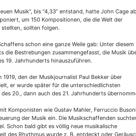
Neuen Musik”, bis “4,33” entstand, hatte John Cage a
oniert, um 150 Kompositionen, die die Welt der
tellten, sollten folgen.
Schaffens schon eine ganze Weile gab: Unter diesem
rts die Bestrebungen zusammengefasst, die Musik üb
es 19. Jahrhunderts hinauszuführen.
1919, den der Musikjournalist Paul Bekker über
lt, er wurde später für die unterschiedlichsten
 des 20., dann auch des 21. Jahrhunderts übernomm
mit Komponisten wie Gustav Mahler, Ferruccio Busoni
euerung der Musik ein. Die Musikschaffenden suchte
el. Schon bald gibt es völlig neue musikalische
keit des Rhythmus wurde z. B. entdeckt oder Geräus