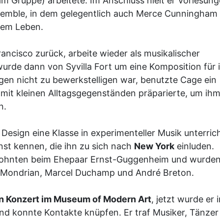
m Gruppe) arbeitete. Im Anschluss hielt er Vorlesun
nsemble, in dem gelegentlich auch Merce Cunningham
inem Leben.
ncisco zurück, arbeite wieder als musikalischer
wurde dann von Syvilla Fort um eine Komposition für 
en nicht zu bewerkstelligen war, benutzte Cage ein
mit kleinen Alltagsgegenständen präparierte, um ihm
n.
esign eine Klasse in experimenteller Musik unterric
st kennen, die ihn zu sich nach
New York
einluden.
 wohnten beim Ehepaar Ernst-Guggenheim und wurden
et Mondrian, Marcel Duchamp und André Breton.
n Konzert im Museum of Modern Art
, jetzt wurde er 
d konnte Kontakte knüpfen. Er traf Musiker, Tänzer