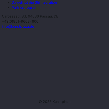
So gelingt die Stilintegration
Partnerprogramm
Carossastr. 8d, 94036 Passau, DE
+49(0)851-96684600
info@kunstplaza.de
© 2026 Kunstplaza