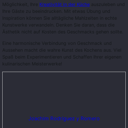
Möglichkeit, Ihre
Kreativität in der Küche
auszuleben und
Ihre Gäste zu beeindrucken. Mit etwas Übung und
Inspiration können Sie alltägliche Mahlzeiten in echte
Kunstwerke verwandeln. Denken Sie daran, dass die
Ästhetik nicht auf Kosten des Geschmacks gehen sollte.
Eine harmonische Verbindung von Geschmack und
Aussehen macht die wahre Kunst des Kochens aus. Viel
Spaß beim Experimentieren und Schaffen Ihrer eigenen
kulinarischen Meisterwerke!
Joachim Rodriguez y Romero