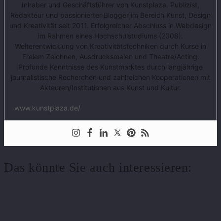
Inhaber und Geschäftsführer von Kunstplaza. Publizist,
Redakteur und passionierter Blogger im Bereich Kunst, Design
und Kreativität seit 2011. Erfolgreicher Abschluss in Webdesign
im Rahmen eines Hochschulstudiums (2008).
Weiterentwicklung von Kreativitätstechniken durch Kurse in
Freiem Zeichnen, Ausdrucksmalen und Theatre/Acting.
Profunde Kenntnisse des Kunstmarktes durch langjährige
journalistische Recherchen und zahlreichen Kooperationen mit
Akteuren/Institutionen aus Kunst und Kultur.
www.kunstplaza.de/
Das könnte Sie auch interessieren: