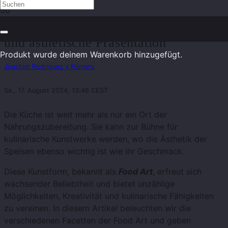
Kulinarische Kunstwerke: Food Art
und ästhetische Präsentation
Produkt
wurde deinem Warenkorb hinzugefügt.
Joachim Rodriguez y Romero
Sa., 17. August 2024, 13:46 CEST
Die Küche ist weit mehr als nur ein Ort der
Nahrungszubereitung. Sie kann zur Bühne für
kulinarische Kunstwerke werden, wo die Ästhetik der
Speisen ebenso wichtig ist wie ihr Geschmack.
Diese Kunstform, bekannt als
Food Art
, erfreut sich
wachsender Beliebtheit und bietet unzählige
Möglichkeiten, Kreativität und kulinarische Fähigkeiten
zu vereinen. In diesem Artikel beleuchten wir die
verschiedenen Facetten der Food Art und geben