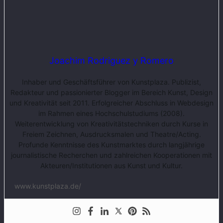
Joachim Rodriguez y Romero
Inhaber und Geschäftsführer von Kunstplaza. Publizist,
Redakteur und passionierter Blogger im Bereich Kunst, Design
und Kreativität seit 2011. Erfolgreicher Abschluss in Webdesign
im Rahmen eines Hochschulstudiums (2008).
Weiterentwicklung von Kreativitätstechniken durch Kurse in
Freiem Zeichnen, Ausdrucksmalen und Theatre/Acting.
Profunde Kenntnisse des Kunstmarktes durch langjährige
journalistische Recherchen und zahlreichen Kooperationen mit
Akteuren/Institutionen aus Kunst und Kultur.
www.kunstplaza.de/