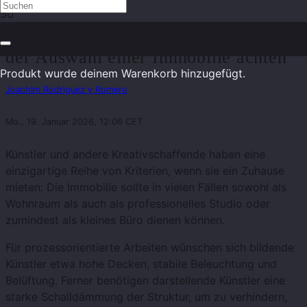
Worauf kunstschaffende Mieter bei
der Auswahl einer Immobilie achten
Produkt
wurde deinem Warenkorb hinzugefügt.
Joachim Rodriguez y Romero
Mo., 19. Januar 2026, 12:06 CET
Künstler und andere Kreativschaffende haben eine
einzigartige Reihe von Kriterien, wenn sie ein Zuhause
mieten: Die Immobilie sollte in vielen Fällen sowohl als
Wohnraum als auch als professionelles Studio oder
zumindest als kleines Büro dienen können.
Für prozessorientierte Arbeiten wünschen sich bildende
Künstler etwa hohe Decken, stabile Beleuchtung und
Belüftung. Ferner benötigen darstellende Künstler eine
starke Schalldämmung der Struktur, um zu verhindern,