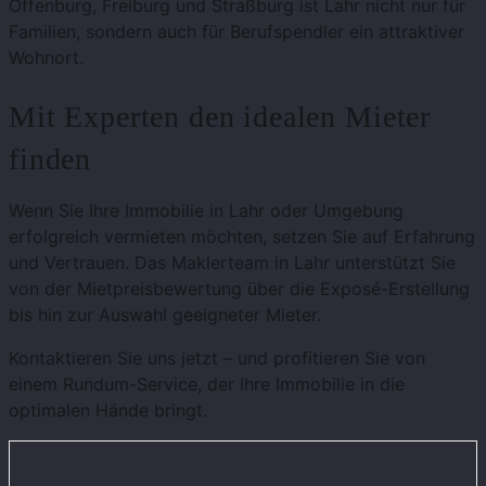
Offenburg, Freiburg und Straßburg ist Lahr nicht nur für
Familien, sondern auch für Berufspendler ein attraktiver
Wohnort.
Mit Experten den idealen Mieter
finden
Wenn Sie Ihre Immobilie in Lahr oder Umgebung
erfolgreich vermieten möchten, setzen Sie auf Erfahrung
und Vertrauen. Das Maklerteam in Lahr unterstützt Sie
von der Mietpreisbewertung über die Exposé-Erstellung
bis hin zur Auswahl geeigneter Mieter.
Kontaktieren Sie uns jetzt – und profitieren Sie von
einem Rundum-Service, der Ihre Immobilie in die
optimalen Hände bringt.