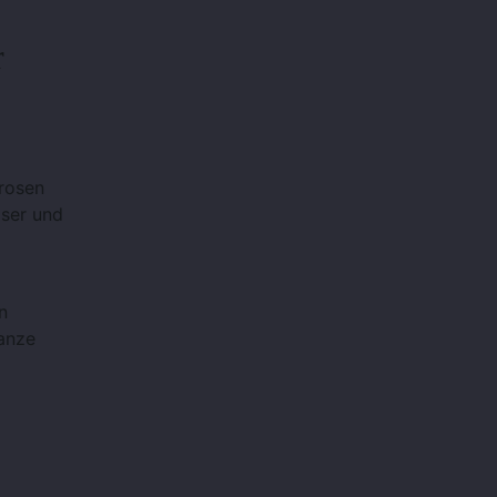
r
rosen
ser und
n
ganze