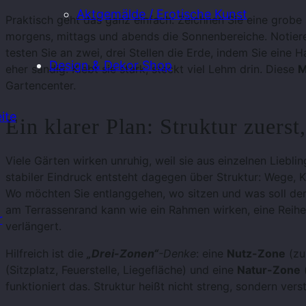
Aktgemälde / Erotische Kunst
Praktisch geht das ganz einfach: Zeichnen Sie eine grob
morgens, mittags und abends die Sonnenbereiche. Notiere
testen Sie an zwei, drei Stellen die Erde, indem Sie eine
Design & Dekor Shop
eher sandig. Klebt sie stark, steckt viel Lehm drin. Diese
M
Gartencenter.
ite
Ein klarer Plan: Struktur zuerst
Viele Gärten wirken unruhig, weil sie aus einzelnen Lieb
stabiler Eindruck entsteht dagegen über Struktur: Wege, 
Wo möchten Sie entlanggehen, wo sitzen und was soll der
am Terrassenrand kann wie ein Rahmen wirken, eine Reihe 
r
verlängert.
Hilfreich ist die
„Drei-Zonen“
-Denke
: eine
Nutz-Zone
(zu
(Sitzplatz, Feuerstelle, Liegefläche) und eine
Natur-Zone
(
funktioniert das. Struktur heißt nicht streng, sondern ver