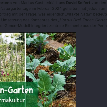
artens
von Markus Gastl erklärt uns
David Seifert
von den
Naturgartentage im Februar 2024 gehalten, hat jedoch an
 Vortrag mit der Frage, was eigentlich
„intakte Natur“
bedeute
nte Umsetzung des Konzeptes des
„Hortus Drei-Zonen-Garten
i-Zonen-Modell integriert zentrale Elemente aus der Perma