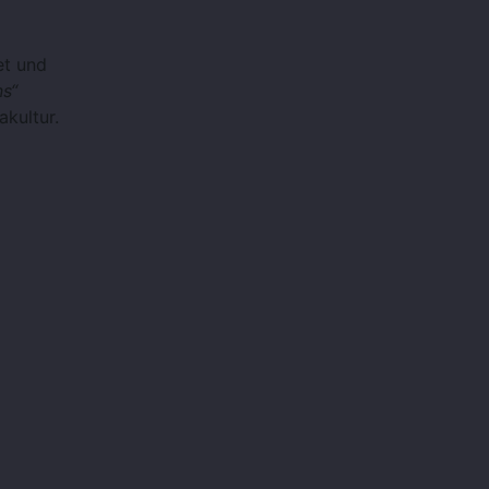
t und
s“
kultur.