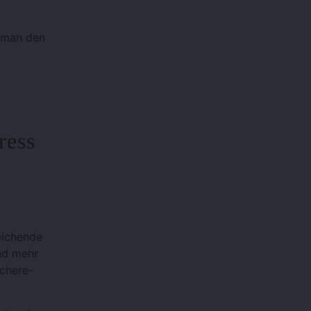
 man den
ress
eichende
nd mehr
Schere-