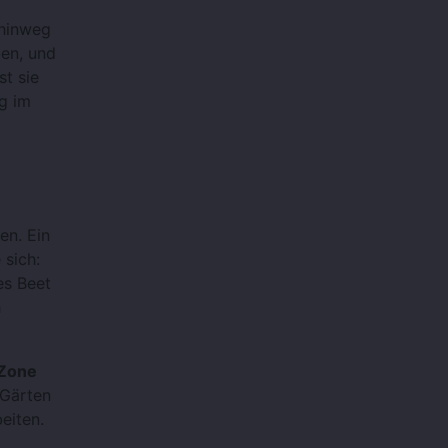
 hinweg
ben, und
st sie
ng im
en. Ein
 sich:
es Beet
h
-Zone
 Gärten
eiten.