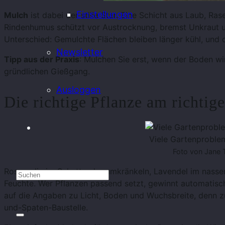
Einstellungen
Mulch
ist dabei der stille Star. Eine Schicht aus Laub, R
Rindenhumus schützt vor Austrocknung, bremst Unkraut 
Unterschied: Gemulchte Flächen bleiben länger kühl, und 
Newsletter
Tipp aus der Praxis
: Mulchen Sie erst, wenn der Boden wi
gründlichen Gießgang.
Ausloggen
Die richtige Pflanze am richtig
Viele Gartenproble
Foto von Jane
Rosen, die im Schatten herumkränkeln, Lavendel im nasse
Feuchte. Wer Pflanzen passend setzt, gewinnt automatisc
auf die Angaben zu Licht, Boden und Wuchsbreite, denn z
und-Spaten-Baustelle.