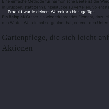
Eine einfache Methode für harmonische Beete ist die Wie
in Gruppen, statt zehn Einzelstücke zu verteilen. So entst
Produkt
wurde deinem Warenkorb hinzugefügt.
Ein Beispiel
: Gräser als wiederkehrendes Element, dazu e
den Winter. Wer einmal so geplant hat, erkennt den Unters
Gartenpflege, die sich leicht an
Aktionen