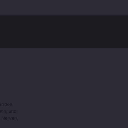
 Boden
nne, und
 Nerven,