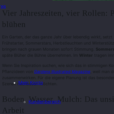
res
Vier Jahreszeiten, vier Rollen: 
blühen
Ein Garten, der das ganze Jahr über lebendig wirkt, setzt 
Frühstarter, Sommerstars, Herbstleuchten und Winterstüt
bringen nach grauen Monaten sofort Stimmung.
Sommers
späte Blüher die Bühne übernehmen. Im
Winter
tragen imm
Wenn Sie Inspiration suchen, wie sich das in stimmigen Kom
Pflanzideen von
Gardens Illustrated Magazine
, weil man d
zusammenwirken. Für die eigene Planung ist das besonders
Mein Konto
Szenen nachbauen möchten.
Boden, Wasser, Mulch: Das uns
Kundenbereich
Arbeit