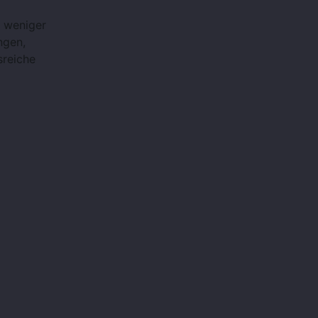
r weniger
ngen,
sreiche