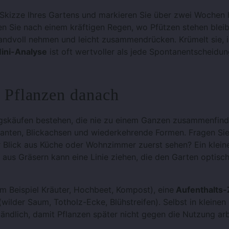
e Skizze Ihres Gartens und markieren Sie über zwei Wochen
n Sie nach einem kräftigen Regen, wo Pfützen stehen blei
 Handvoll nehmen und leicht zusammendrücken. Krümelt sie, i
ini-Analyse
ist oft wertvoller als jede Spontanentscheidu
, Pflanzen danach
lingskäufen bestehen, die nie zu einem Ganzen zusammenfind
Kanten, Blickachsen und wiederkehrende Formen. Fragen Sie
 Blick aus Küche oder Wohnzimmer zuerst sehen? Ein klein
aus Gräsern kann eine Linie ziehen, die den Garten optisc
m Beispiel Kräuter, Hochbeet, Kompost), eine
Aufenthalts
wilder Saum, Totholz-Ecke, Blühstreifen). Selbst in kleinen
ständlich, damit Pflanzen später nicht gegen die Nutzung arb