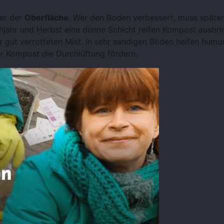
ter der
Oberfläche
. Wer den Boden verbessert, muss späte
hjahr und Herbst eine dünne Schicht reifen Kompost ausbri
 gut verrotteten Mist. In sehr sandigen Böden helfen humu
 Kompost die Durchlüftung fördern.