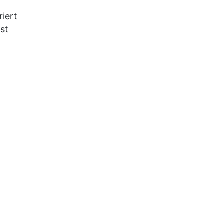
riert
ist