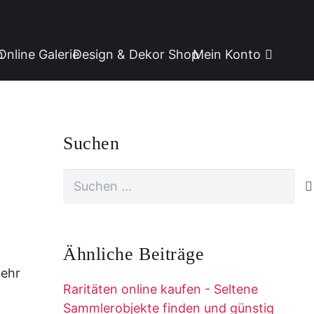
n
Online Galerie
Design & Dekor Shop
Mein Konto
Suchen
Suchen
nach:
Ähnliche Beiträge
mehr
Raritäten online kaufen - Seltene
Sammlerobjekte finden und günstig