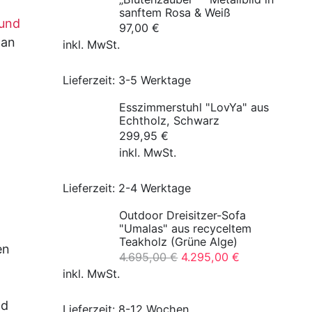
sanftem Rosa & Weiß
 und
97,00
€
 an
inkl. MwSt.
Lieferzeit:
3-5 Werktage
Esszimmerstuhl "LovYa" aus
Echtholz, Schwarz
299,95
€
inkl. MwSt.
Lieferzeit:
2-4 Werktage
Outdoor Dreisitzer-Sofa
"Umalas" aus recyceltem
Teakholz (Grüne Alge)
en
Ursprünglicher
Aktueller
4.695,00
€
4.295,00
€
Preis
Preis
inkl. MwSt.
war:
ist:
nd
4.695,00 €
4.295,00 €.
Lieferzeit:
8-12 Wochen