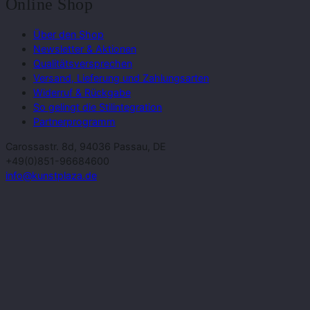
Online Shop
Über den Shop
Newsletter & Aktionen
Qualitätsversprechen
Versand, Lieferung und Zahlungsarten
Widerruf & Rückgabe
So gelingt die Stilintegration
Partnerprogramm
Carossastr. 8d, 94036 Passau, DE
+49(0)851-96684600
info@kunstplaza.de