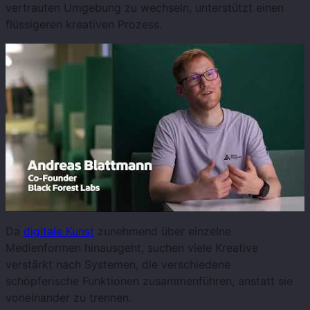
vertrauten Umgebung zu wechseln, unterstützt einen
flüssigeren kreativen Prozess.
Da
digitale Kunst
zunehmend über einzelne
Medienformen hinausgeht, suchen viele Kreative
verstärkt nach Systemen, die verschiedene
schöpferische Funktionen zusammenführen, anstatt sie
voneinander zu trennen.