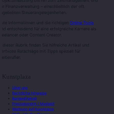
Projektumsetzung bis hin zum Zeitmanagement und
er Finanzverwaltung – einschließlich der oft
ngeliebten Steuerangelegenheiten.
ute Informationen und die richtigen
Online Tools
ind entscheidend für eine erfolgreiche Karriere als
reelancer oder Content Creator.
n dieser Rubrik finden Sie hilfreiche Artikel und
ertvolle Ratschläge mit Tipps speziell für
reiberufler.
Kunstplaza
Über uns
Rechtliche Hinweise
Barrierefreiheit
Pressebereich / Mediakit
Werbung auf Kunstplaza