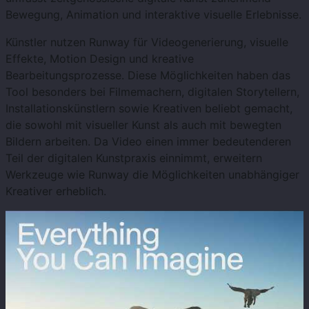
Bewegung, Animation und interaktive visuelle Erlebnisse.
Künstler nutzen Runway für Videogenerierung, visuelle
Effekte, Motion Design und kreative
Bearbeitungsprozesse. Diese Möglichkeiten haben das
Tool besonders bei Filmemachern, digitalen Storytellern,
Installationskünstlern sowie Kreativen beliebt gemacht,
die sowohl mit visueller Kunst als auch mit bewegten
Bildern arbeiten. Da Video einen immer bedeutenderen
Teil der digitalen Kunstpraxis einnimmt, erweitern
Werkzeuge wie Runway die Möglichkeiten unabhängiger
Kreativer erheblich.