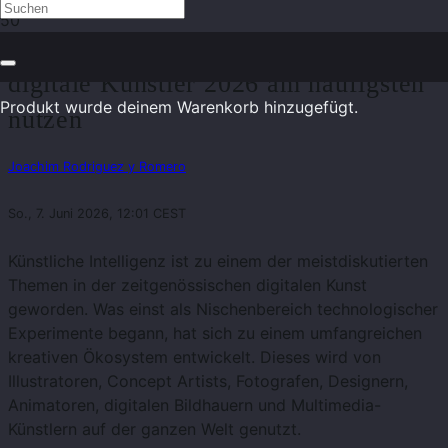
Die KI-Tools, die zeitgenössische
digitale Künstler 2026 am häufigsten
Produkt
wurde deinem Warenkorb hinzugefügt.
nutzen
Joachim Rodriguez y Romero
So., 7. Juni 2026, 12:01 CEST
Künstliche Intelligenz ist zu einem der meistdiskutierten
Themen in der zeitgenössischen digitalen Kunst
geworden. Was einst als Nischenbereich technologischer
Experimente begann, hat sich zu einem umfangreichen
kreativen Ökosystem entwickelt. Dieses wird von
Illustratoren, Concept Artists, Fotografen, Designern,
Animatoren, digitalen Bildhauern und Multimedia-
Künstlern auf der ganzen Welt genutzt.