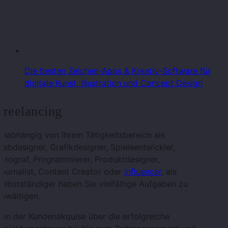
Die besten Zeichen-Apps & Kreativ-Software für
digitale Kunst, Illustration und Concept Design
Freelancing
nabhängig von Ihrem Tätigkeitsbereich als
ebdesigner, Grafikdesigner, Spieleentwickler,
otograf, Programmierer, Produktdesigner,
ournalist, Content Creator oder
Influencer
, als
elbstständiger haben Sie vielfältige Aufgaben zu
ewältigen.
on der Kundenakquise über die erfolgreiche