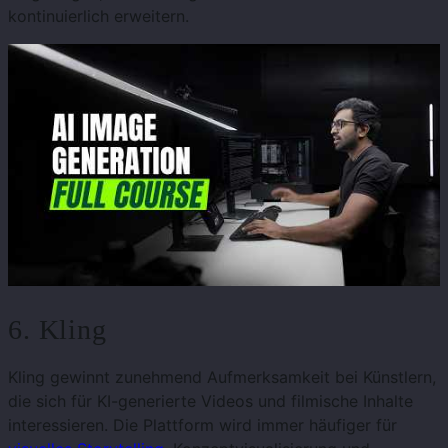
kontinuierlich erweitern.
6. Kling
Kling gewinnt zunehmend Aufmerksamkeit bei Künstlern,
die sich für KI-generierte Videos und filmische Inhalte
interessieren. Die Plattform wird immer häufiger für