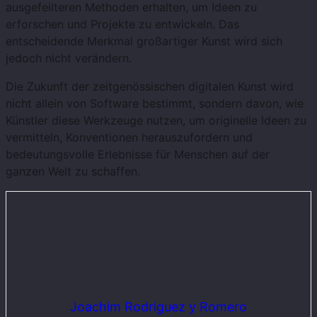
ausgefeilteren Methoden erhalten, um Ideen zu
erforschen und Projekte zu entwickeln. Das
entscheidende Merkmal großartiger Kunst wird sich
jedoch nicht verändern.
Die Zukunft der zeitgenössischen digitalen Kunst wird
nicht allein von Software bestimmt, sondern davon, wie
Künstler diese Werkzeuge nutzen, um originelle Ideen zu
vermitteln, Konventionen herauszufordern und
bedeutungsvolle Erlebnisse für Menschen auf der
ganzen Welt zu schaffen.
Joachim Rodriguez y Romero