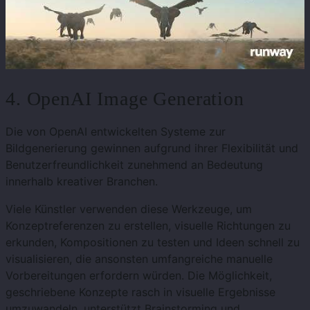
4. OpenAI Image Generation
Die von OpenAI entwickelten Systeme zur
Bildgenerierung gewinnen aufgrund ihrer Flexibilität und
Benutzerfreundlichkeit zunehmend an Bedeutung
innerhalb kreativer Branchen.
Viele Künstler verwenden diese Werkzeuge, um
Konzeptreferenzen zu erstellen, visuelle Richtungen zu
erkunden, Kompositionen zu testen und Ideen schnell zu
visualisieren, die ansonsten umfangreiche manuelle
Vorbereitungen erfordern würden. Die Möglichkeit,
geschriebene Konzepte rasch in visuelle Ergebnisse
umzuwandeln, unterstützt Brainstorming und