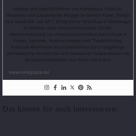
Inhaber und Geschäftsführer von Kunstplaza. Publizist,
Redakteur und passionierter Blogger im Bereich Kunst, Design
und Kreativität seit 2011. Erfolgreicher Abschluss in Webdesign
im Rahmen eines Hochschulstudiums (2008).
Weiterentwicklung von Kreativitätstechniken durch Kurse in
Freiem Zeichnen, Ausdrucksmalen und Theatre/Acting.
Profunde Kenntnisse des Kunstmarktes durch langjährige
journalistische Recherchen und zahlreichen Kooperationen mit
Akteuren/Institutionen aus Kunst und Kultur.
www.kunstplaza.de/
Das könnte Sie auch interessieren: