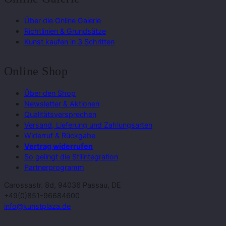
Über die Online Galerie
Richtlinien & Grundsätze
Kunst kaufen in 3 Schritten
Online Shop
Über den Shop
Newsletter & Aktionen
Qualitätsversprechen
Versand, Lieferung und Zahlungsarten
Widerruf & Rückgabe
Vertrag widerrufen
So gelingt die Stilintegration
Partnerprogramm
Carossastr. 8d, 94036 Passau, DE
+49(0)851-96684600
info@kunstplaza.de