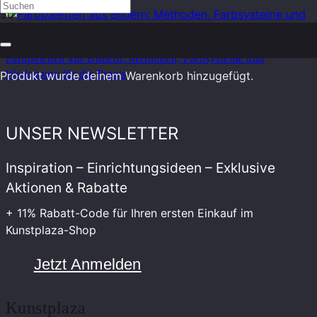
Farbpaletten aus Bildern: Methoden, Farbsysteme und
Werkzeuge für die Praxis
Produkt
wurde deinem Warenkorb hinzugefügt.
UNSER NEWSLETTER
Inspiration – Einrichtungsideen – Exklusive
Aktionen & Rabatte
+ 11% Rabatt-Code für Ihren ersten Einkauf im
Kunstplaza-Shop
Jetzt Anmelden
Kunstplaza