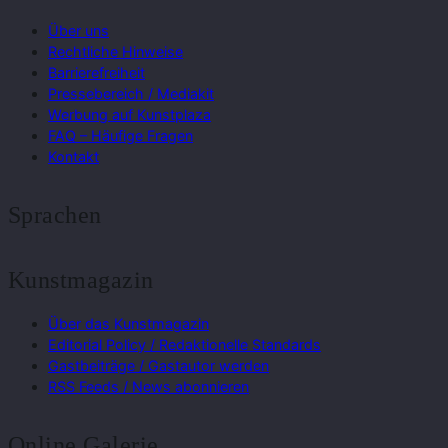
Über uns
Rechtliche Hinweise
Barrierefreiheit
Pressebereich / Mediakit
Werbung auf Kunstplaza
FAQ – Häufige Fragen
Kontakt
Sprachen
Kunstmagazin
Über das Kunstmagazin
Editorial Policy / Redaktionelle Standards
Gastbeiträge / Gastautor werden
RSS Feeds / News abonnieren
Online Galerie