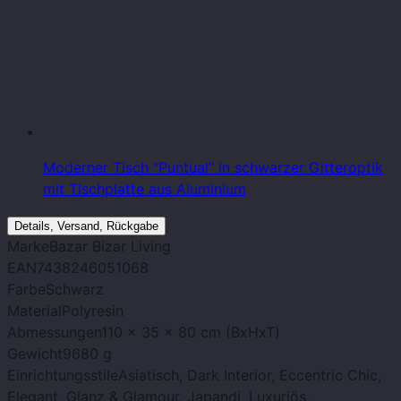
Moderner Tisch "Puntual" in schwarzer Gitteroptik
mit Tischplatte aus Aluminium
Details, Versand, Rückgabe
Marke
Bazar Bizar Living
EAN
7438246051068
Farbe
Schwarz
Material
Polyresin
Abmessungen
110 x 35 x 80 cm (BxHxT)
Gewicht
9680 g
Einrichtungsstile
Asiatisch, Dark Interior, Eccentric Chic,
Elegant, Glanz & Glamour, Japandi, Luxuriös,