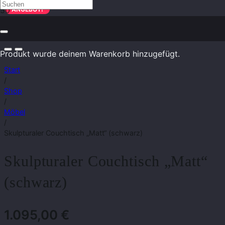
ANGEBOT!
Produkt
wurde deinem Warenkorb hinzugefügt.
Start
/
Shop
/
Möbel
/
Skulpturaler Couchtisch „Matt“ (schwarz)
Skulpturaler Couchtisch „Matt“
(schwarz)
1.095,00
€