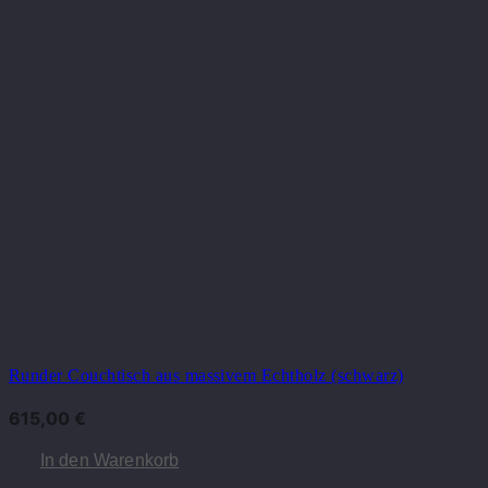
Runder Couchtisch aus massivem Echtholz (schwarz)
615,00
€
In den Warenkorb