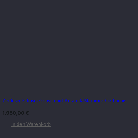
Zeitloser Ellipse-Esstisch mit Keramik-Marmor-Oberfläche
1.950,00
€
In den Warenkorb