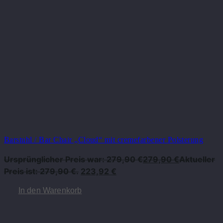
Barstuhl / Bar Chair „Cloud“ mit cremefarbener Polsterung
Ursprünglicher Preis war: 279,90 €
279,90
€
Aktueller
Preis ist: 279,90 €.
223,92
€
In den Warenkorb