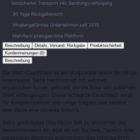
Versicherter Transport inkl. Sendungsverfolgung
30 Tage Rückgaberecht
Inhabergeführtes Unternehmen seit 2015
Mehrfach preisgekrönte Plattform
Beschreibung
Details, Versand, Rückgabe
Produktsicherheit
Kundenmeinungen (0)
Beschreibung
Der Matt-Couchtisch ist ein skulpturaler Anker für ruhige
Innenräume. Seine Harzform ist mit weichen,
organischen Kurven geformt, die die Ruhe von poliertem
Stein widerspiegeln. Dieser schwarze Couchtisch sorgt
für Ausgewogenheit und ruhige Eleganz und verleiht
dem Raum eine dezente Stilnote.
Seine großzügige Oberfläche lädt zu Momenten des
Beisammenseins ein, egal ob mit Büchern, Tabletts oder
kunstvollen Akzenten geschmückt. Das niedrige Profil