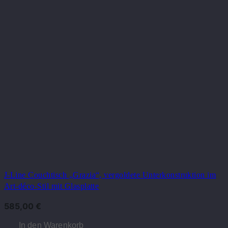
J-Line Couchtisch „Grazia“, vergoldete Unterkonstruktion im
Art-déco-Stil mit Glasplatte
585,00
€
In den Warenkorb