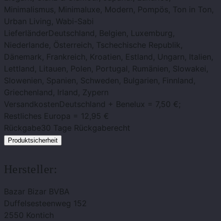
Minimalismus, Minimaluxe, Modern, Pompös, Ton in Ton,
Urban Living, Wabi-Sabi
Lieferländer
Deutschland, Belgien, Luxemburg,
Niederlande, Österreich, Tschechische Republik,
Dänemark, Frankreich, Kroatien, Estland, Ungarn, Italien,
Lettland, Litauen, Polen, Portugal, Rumänien, Slowakei,
Slowenien, Spanien, Schweden, Bulgarien, Finnland,
Griechenland, Irland, Zypern
Versandkosten
Deutschland + Benelux = 7,50 €;
Restliches Europa = 12,95 €
Rückgabe
30 Tage Rückgaberecht
Produktsicherheit
Hersteller:
Bazar Bizar BVBA
Duffelsesteenweg 152
2550 Kontich