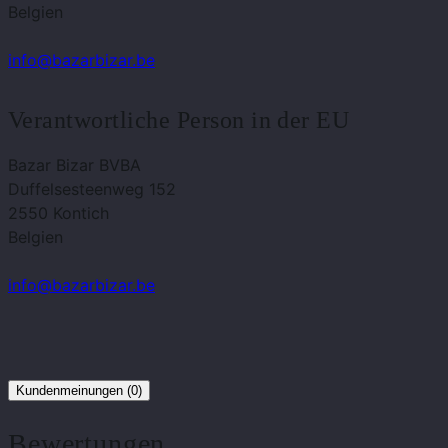
Belgien
info@bazarbizar.be
Verantwortliche Person in der EU
Bazar Bizar BVBA
Duffelsesteenweg 152
2550 Kontich
Belgien
info@bazarbizar.be
Kundenmeinungen (0)
Bewertungen