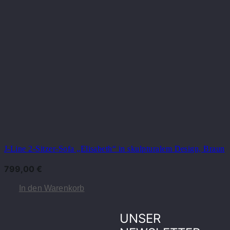
J-Line 2-Sitzer-Sofa „Elisabeth“ in skulpturalem Design, Braun
799,00
€
In den Warenkorb
UNSER