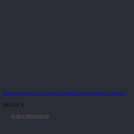
Küchenwagen aus lackiertem Altholz mit rustikalem Charme
595,00
€
In den Warenkorb