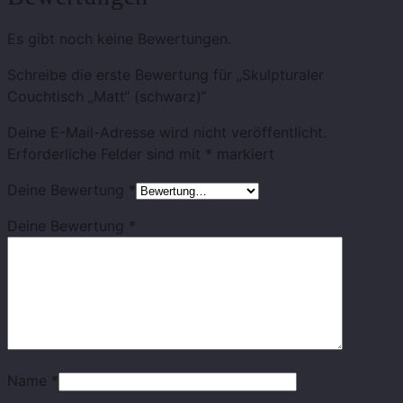
Es gibt noch keine Bewertungen.
Schreibe die erste Bewertung für „Skulpturaler
Couchtisch „Matt“ (schwarz)“
Deine E-Mail-Adresse wird nicht veröffentlicht.
Erforderliche Felder sind mit
*
markiert
Deine Bewertung
*
Deine Bewertung
*
Name
*