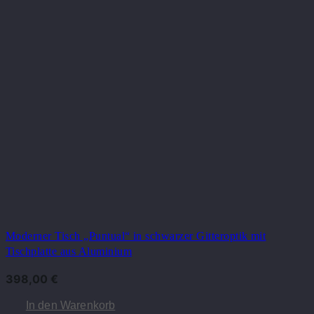
Moderner Tisch „Puntual“ in schwarzer Gitteroptik mit
Tischplatte aus Aluminium
398,00
€
In den Warenkorb