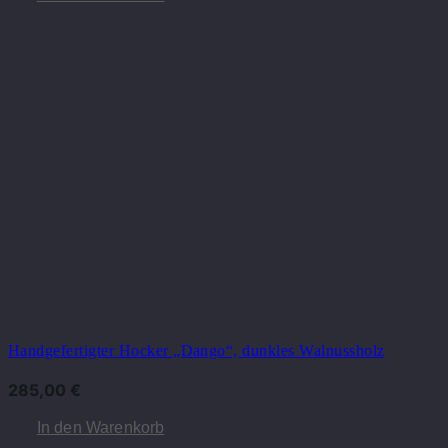
Handgefertigter Hocker „Dango“, dunkles Walnussholz
285,00
€
In den Warenkorb