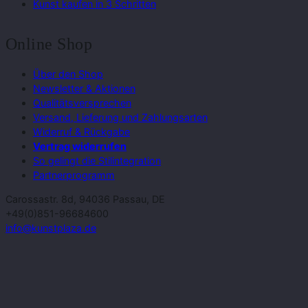
Kunst kaufen in 3 Schritten
Online Shop
Über den Shop
Newsletter & Aktionen
Qualitätsversprechen
Versand, Lieferung und Zahlungsarten
Widerruf & Rückgabe
Vertrag widerrufen
So gelingt die Stilintegration
Partnerprogramm
Carossastr. 8d, 94036 Passau, DE
+49(0)851-96684600
info@kunstplaza.de