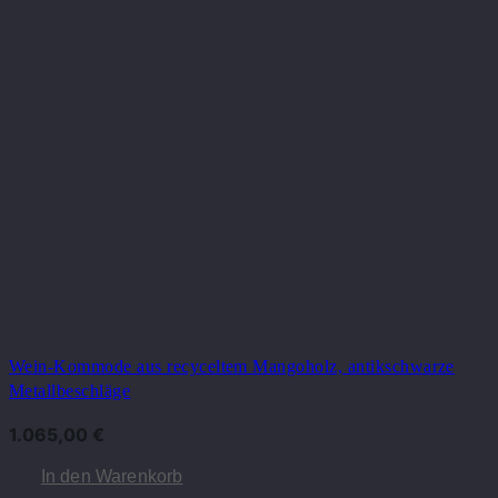
Wein-Kommode aus recyceltem Mangoholz, antikschwarze
Metallbeschläge
1.065,00
€
In den Warenkorb