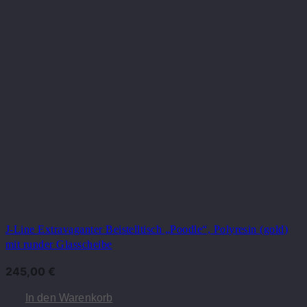
J-Line Extravaganter Beistelltisch „Poodle“, Polyresin (gold)
mit runder Glasscheibe
245,00
€
In den Warenkorb