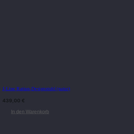
J-Line Rattan-Designstuhl (natur)
439,00
€
In den Warenkorb