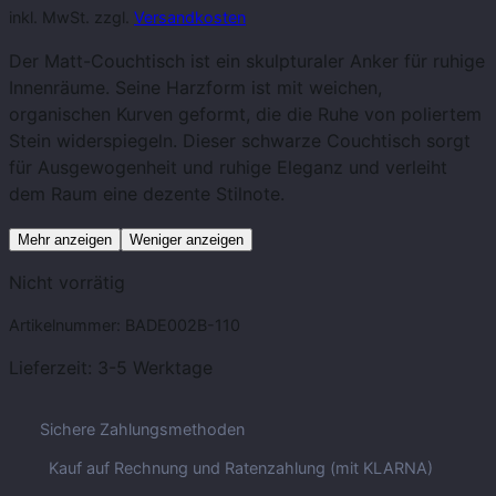
inkl. MwSt. zzgl.
Versandkosten
Der Matt-Couchtisch ist ein skulpturaler Anker für ruhige
Innenräume. Seine Harzform ist mit weichen,
organischen Kurven geformt, die die Ruhe von poliertem
Stein widerspiegeln. Dieser schwarze Couchtisch sorgt
für Ausgewogenheit und ruhige Eleganz und verleiht
dem Raum eine dezente Stilnote.
Mehr anzeigen
Weniger anzeigen
Nicht vorrätig
Artikelnummer:
BADE002B-110
Lieferzeit:
3-5 Werktage
Sichere Zahlungsmethoden
Kauf auf Rechnung und Ratenzahlung (mit KLARNA)