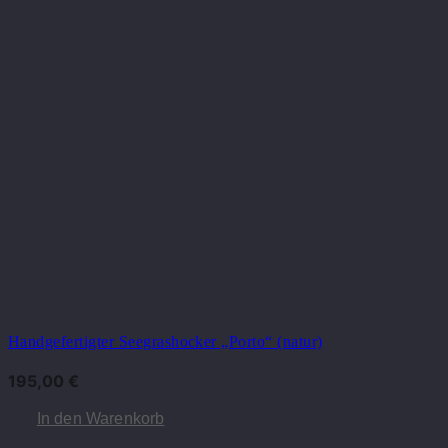
Handgefertigter Seegrashocker „Porto“ (natur)
195,00
€
In den Warenkorb