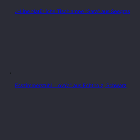
J-Line Natürliche Tischlampe "Sara" aus Seegras
Esszimmerstuhl "LovYa" aus Echtholz, Schwarz