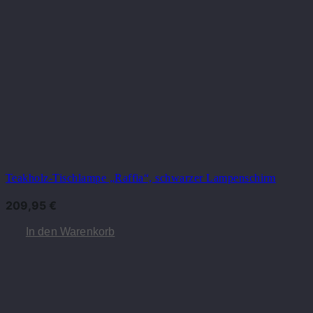
Teakholz-Tischlampe „Raffia“, schwarzer Lampenschirm
209,95
€
In den Warenkorb