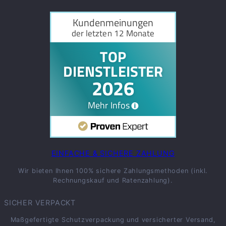
EINFACHE & SICHERE ZAHLUNG
Wir bieten Ihnen 100% sichere Zahlungsmethoden (inkl.
Rechnungskauf und Ratenzahlung).
SICHER VERPACKT
Maßgefertigte Schutzverpackung und versicherter Versand,