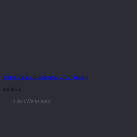
Kleine Rattan-Hängelampe „Fini“ (natur)
44,95
€
In den Warenkorb