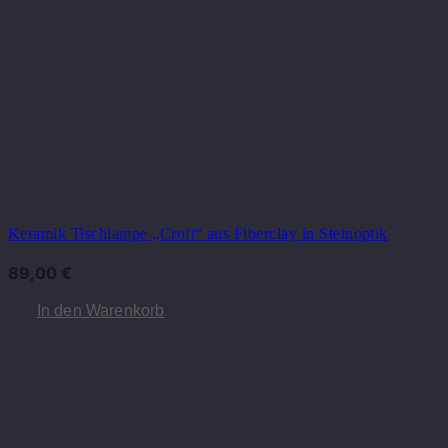
Keramik Tischlampe „Croft“ aus Fiberclay in Steinoptik
89,00
€
In den Warenkorb