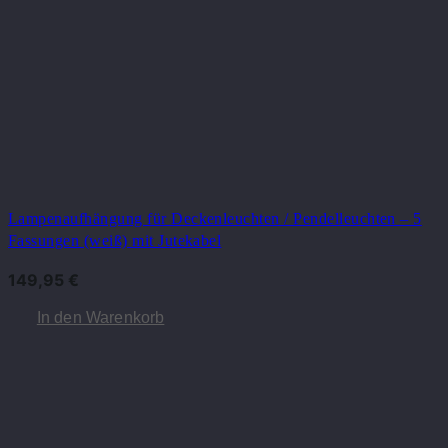
Lampenaufhängung für Deckenleuchten / Pendelleuchten – 5
Fassungen (weiß) mit Jutekabel
149,95
€
In den Warenkorb