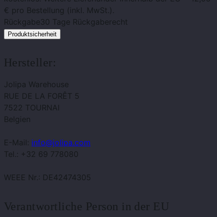
€ pro Bestellung (inkl. MwSt.).
Rückgabe
30 Tage Rückgaberecht
Produktsicherheit
Hersteller:
Jolipa Warehouse
RUE DE LA FORÊT 5
7522 TOURNAI
Belgien
E-Mail:
info@jolipa.com
Tel.: +32 69 778080
WEEE Nr.: DE42474305
Verantwortliche Person in der EU