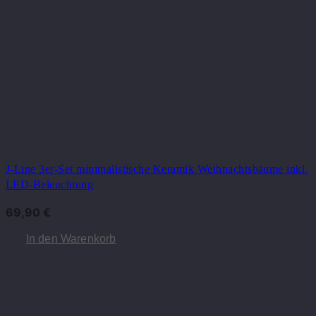
J-Line 3er-Set minimalistische Keramik Weihnachtsbäume inkl.
LED-Beleuchtung
69,90
€
In den Warenkorb