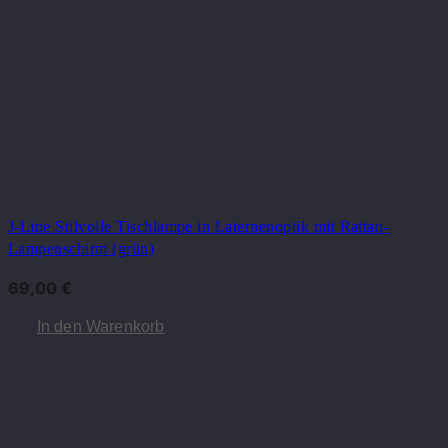
J-Line Stilvolle Tischlampe in Laternenoptik mit Rattan-
Lampenschirm (grün)
69,00
€
In den Warenkorb