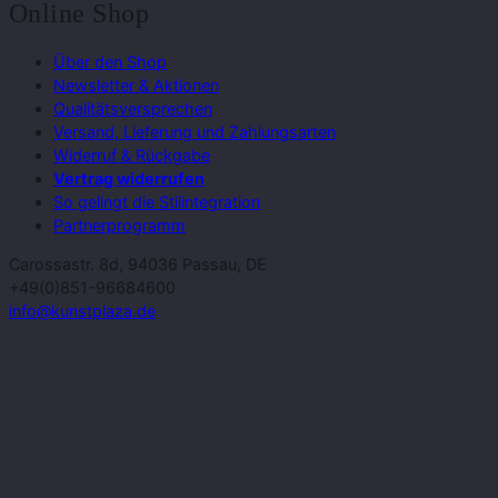
Online Shop
Über den Shop
Newsletter & Aktionen
Qualitätsversprechen
Versand, Lieferung und Zahlungsarten
Widerruf & Rückgabe
Vertrag widerrufen
So gelingt die Stilintegration
Partnerprogramm
Carossastr. 8d, 94036 Passau, DE
+49(0)851-96684600
info@kunstplaza.de