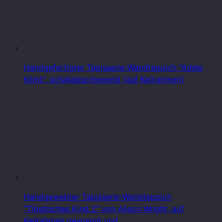
Handgefertigter Tapisserie-Wandteppich "Adele
Klimt", schallabsorbierend (auf Keilrahmen)
Handgewebter Tapisserie-Wandteppich
"Tibetisches Kind 2" von Alison Wright, auf
Keilrahmen gespannt und…