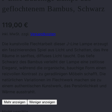
geflochtenem Bambus, Schwarz
119,00
€
inkl. MwSt. zzgl.
Versandkosten
Die kunstvolle Flechtarbeit dieser
J-Line
Lampe erzeugt
ein faszinierendes Spiel aus Licht und Schatten, das Ihre
Räume in sanftes, diffuses Licht taucht. Das tiefe
Schwarz des Bambus verleiht der Lampe eine zeitlose
Eleganz, während die organische, bauchige Form einen
reizvollen Kontrast zu geradlinigen Möbeln schafft. Die
natürlichen Variationen im Flechtwerk machen sie zu
einem authentischen Kunstwerk, das Persönlichkeit und
Wärme ausstrahlt.
Mehr anzeigen
Weniger anzeigen
Nicht vorrätig