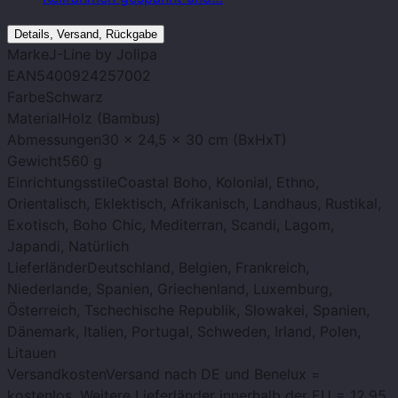
Details, Versand, Rückgabe
Marke
J-Line by Jolipa
EAN
5400924257002
Farbe
Schwarz
Material
Holz (Bambus)
Abmessungen
30 x 24,5 x 30 cm (BxHxT)
Gewicht
560 g
Einrichtungsstile
Coastal Boho, Kolonial, Ethno,
Orientalisch, Eklektisch, Afrikanisch, Landhaus, Rustikal,
Exotisch, Boho Chic, Mediterran, Scandi, Lagom,
Japandi, Natürlich
Lieferländer
Deutschland, Belgien, Frankreich,
Niederlande, Spanien, Griechenland, Luxemburg,
Österreich, Tschechische Republik, Slowakei, Spanien,
Dänemark, Italien, Portugal, Schweden, Irland, Polen,
Litauen
Versandkosten
Versand nach DE und Benelux =
kostenlos. Weitere Lieferländer innerhalb der EU = 12,95