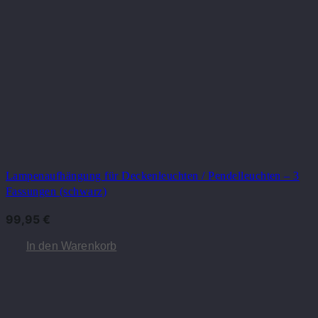
Lampenaufhängung für Deckenleuchten / Pendelleuchten – 3
Fassungen (schwarz)
99,95
€
In den Warenkorb