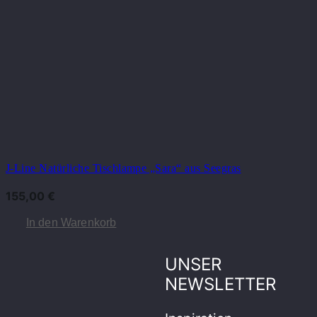
J-Line Natürliche Tischlampe „Sara“ aus Seegras
155,00
€
In den Warenkorb
UNSER
NEWSLETTER