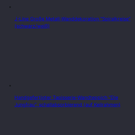
J-Line Große Metall-Wanddekoration "Spiralkreise"
(schwarz/weiß)
Handgefertigter Tapisserie-Wandteppich "Die
Jungfrau", schallabsorbierend (auf Keilrahmen)