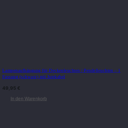
Lampenaufhängung für Deckenleuchten / Pendelleuchten – 1
Fassung (schwarz) mit Jutekabel
49,95
€
In den Warenkorb