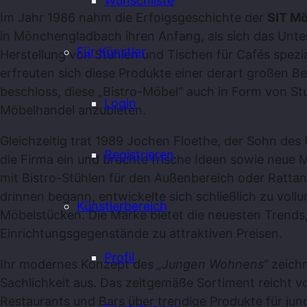
Wunschliste
Im Jahr 1986 nahm die Erfolgsgeschichte der
SIT Mö
in Mönchengladbach ihren Anfang, als sich das Unt
Für Künstler
Herstellung von Stühlen und Tischen für Cafés spezia
erfreuten sich diese Produkte einer derart großen Be
beschloss, diese „Bistro-Möbel“ auch in Form von S
Login
Möbelhandel anzubieten.
Gleichzeitig trat 1989 Jochen Floethe, der Sohn de
Registrieren
die Firma ein und brachte frische Ideen sowie neue 
mit Bistro-Stühlen für den Außenbereich oder Ratta
drinnen begann, entwickelte sich schließlich zu voll
Künstlerbereich
Möbelstücken. Die Marke bietet die neuesten Trends,
Einrichtungsgegenstände zu attraktiven Preisen.
Profil
Ihr modernes Konzept des
„Jungen Wohnens“
zeichn
Sachlichkeit aus. Das zeitgemäße Sortiment reicht v
Restaurants und Bars über trendige Produkte für jung