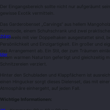
Der Eingangsbereich sollte nicht nur aufgeräumt sei
gewisse Exotik vermitteln.
Das Garderobenset „Carvings“ aus hellem Mangoholz
Kommode, einem Schuhschrank und zwei praktische
chten
die jeweils mit vier Doppelhaken ausgestattet sind, b
Persönlichkeit und Einzigartigkeit. Ein großer und ei
das Arrangement ab. Ein Stil, der zum Träumen einläd
lder
einem warmen Naturton gefertigt und gleichzeitig m
Schnitzereien verziert.
Hinter den Schubladen und Klappfächern ist ausreic
einen Hingucker sorgt dieses Dielenset, das mit ein
Atmosphäre einhergeht, auf jeden Fall.
Wichtige Informationen:
res