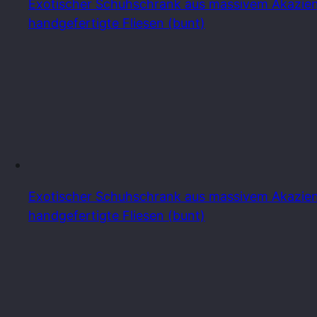
Exotischer Schuhschrank aus massivem Akazien
handgefertigte Fliesen (bunt)
Exotischer Schuhschrank aus massivem Akazienh
handgefertigte Fliesen (bunt)