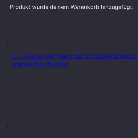
Produkt
wurde deinem Warenkorb hinzugefügt.
3-tlg. Dielen-Set "Carvings" mit aufwändigen S
warmer Naturholzton