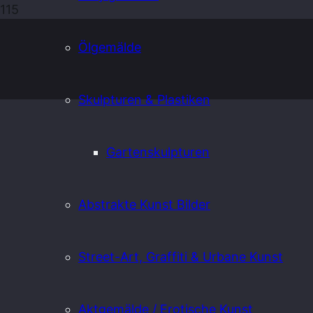
Ölgemälde
Skulpturen & Plastiken
Gartenskulpturen
Abstrakte Kunst Bilder
Street-Art, Graffiti & Urbane Kunst
Aktgemälde / Erotische Kunst