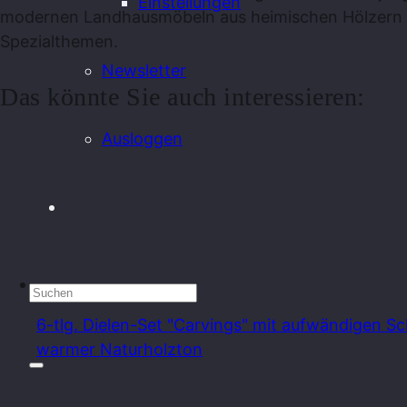
Einstellungen
modernen Landhausmöbeln aus heimischen Hölzern u
Spezialthemen.
Newsletter
Das könnte Sie auch interessieren:
Ausloggen
6-tlg. Dielen-Set "Carvings" mit aufwändigen S
warmer Naturholzton