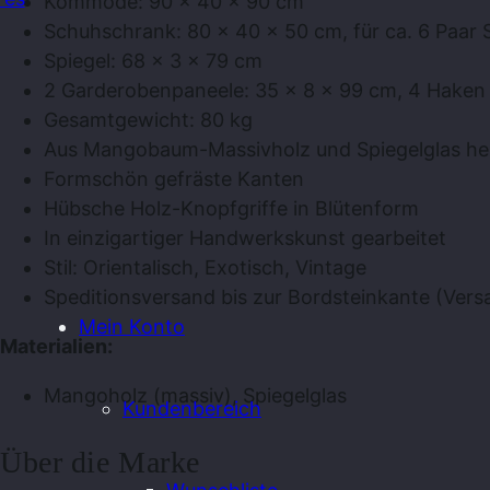
Kommode: 90 x 40 x 90 cm
Schuhschrank: 80 x 40 x 50 cm, für ca. 6 Paar
Spiegel: 68 x 3 x 79 cm
2 Garderobenpaneele: 35 x 8 x 99 cm, 4 Haken
Gesamtgewicht: 80 kg
Aus Mangobaum-Massivholz und Spiegelglas her
Formschön gefräste Kanten
Hübsche Holz-Knopfgriffe in Blütenform
In einzigartiger Handwerkskunst gearbeitet
Stil: Orientalisch, Exotisch, Vintage
Speditionsversand bis zur Bordsteinkante (Vers
Mein Konto
Materialien:
Mangoholz (massiv), Spiegelglas
Kundenbereich
Über die Marke