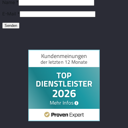
Name
*
E-Mail
*