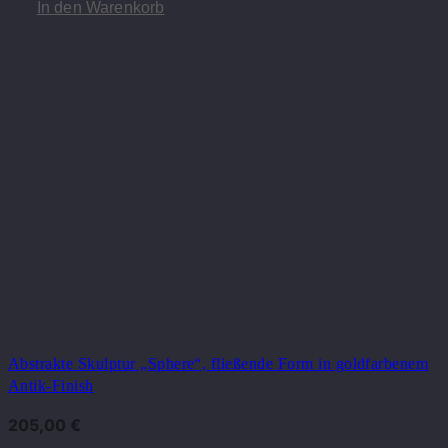
In den Warenkorb
Abstrakte Skulptur „Sphere“, fließende Form in goldfarbenem
Antik-Finish
205,00
€