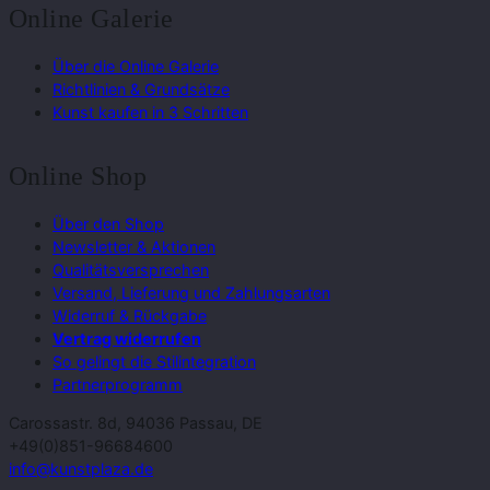
Online Galerie
Über die Online Galerie
Richtlinien & Grundsätze
Kunst kaufen in 3 Schritten
Online Shop
Über den Shop
Newsletter & Aktionen
Qualitätsversprechen
Versand, Lieferung und Zahlungsarten
Widerruf & Rückgabe
Vertrag widerrufen
So gelingt die Stilintegration
Partnerprogramm
Carossastr. 8d, 94036 Passau, DE
+49(0)851-96684600
info@kunstplaza.de