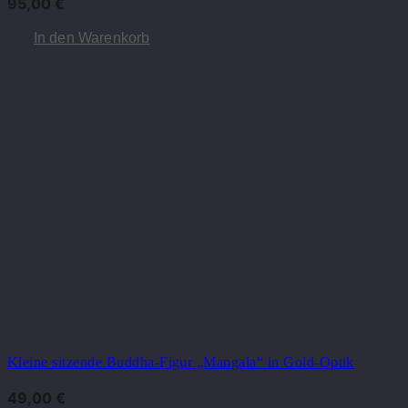
95,00
€
In den Warenkorb
Kleine sitzende Buddha-Figur „Mangala“ in Gold-Optik
49,00
€