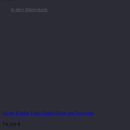
In den Warenkorb
J-Line Kleine Frida Kahlo Büste aus Polyresin
79,00
€