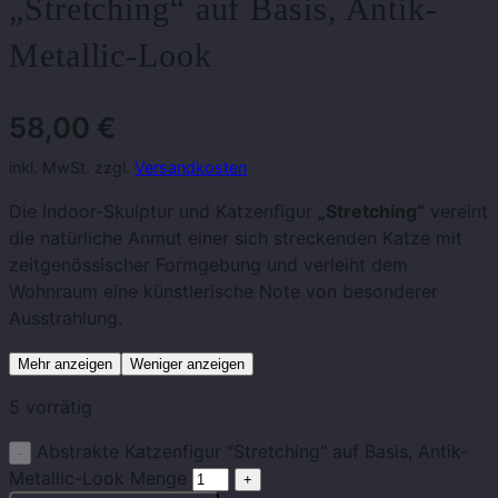
„Stretching“ auf Basis, Antik-
Metallic-Look
58,00
€
inkl. MwSt. zzgl.
Versandkosten
Die Indoor-Skulptur und Katzenfigur
„Stretching“
vereint
die natürliche Anmut einer sich streckenden Katze mit
zeitgenössischer Formgebung und verleiht dem
Wohnraum eine künstlerische Note von besonderer
Ausstrahlung.
Mehr anzeigen
Weniger anzeigen
5 vorrätig
Abstrakte Katzenfigur "Stretching" auf Basis, Antik-
Metallic-Look Menge