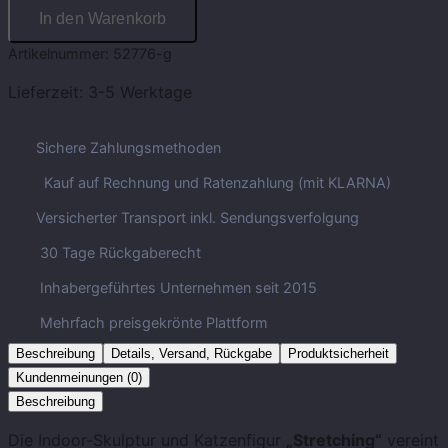
In den Warenkorb
Artikelnummer:
52776-g
Lieferzeit:
3-5 Werktage
Sichere Zahlungsmethoden
Kauf auf Rechnung und Ratenzahlung (mit KLARNA)
Versicherter Transport inkl. Sendungsverfolgung
30 Tage Rückgaberecht
Inhabergeführtes Unternehmen seit 2015
Mehrfach preisgekrönte Plattform
Beschreibung
Details, Versand, Rückgabe
Produktsicherheit
Kundenmeinungen (0)
Beschreibung
Die Indoor-Skulptur und Katzenfigur
„Stretching“
vereint