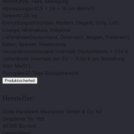
Motiv
Katze, Tiere, Bewegung
Abmessungen
31,5 x 29 x 10 cm (BxHxT)
Gewicht
1,35 kg
Einrichtungsstile
Urban, Modern, Elegant, Girly, Loft,
Lounge, Minimaluxe, Industrial
Lieferländer
Deutschland, Österreich, Belgien, Frankreich,
Italien, Spanien, Niederlande
Versandkosten
Versand innerhalb Deutschlands = 7,50 €.
Lieferländer innerhalb der EU = 11,50 € pro Bestellung
(inkl. MwSt.).
Rückgabe
30 Tage Rückgaberecht
Produktsicherheit
Hersteller:
Gilde Handwerk Macrander GmbH & Co. KG
Dingdener Str. 199
46395 Bocholt
Deutschland