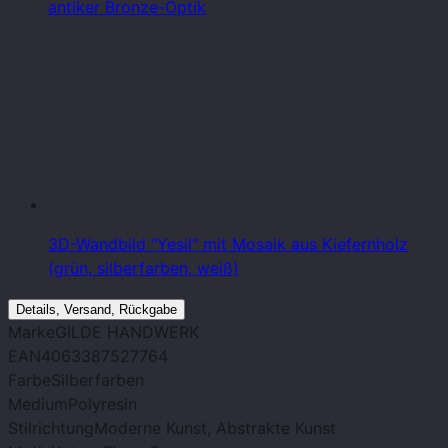
antiker Bronze-Optik
3D-Wandbild "Yesil" mit Mosaik aus Kiefernholz
(grün, silberfarben, weiß)
Details, Versand, Rückgabe
Marke
GILDE HANDWERK
EAN
4063387527764
Farbe
Silberfarben
Medium
Polyresin
Stilrichtung
Moderne Kunst, Abstrakte Kunst