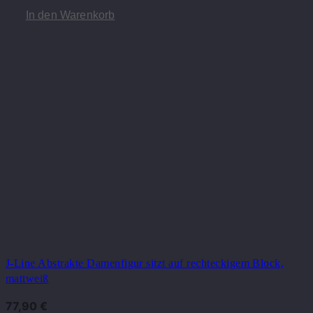
In den Warenkorb
J-Line Abstrakte Damenfigur sitzt auf rechteckigem Block,
mattweiß
77,90
€