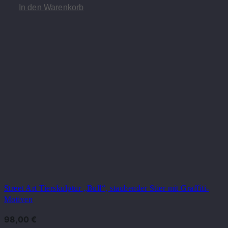
In den Warenkorb
Street Art Tierskulptur „Bull“, staubender Stier mit Graffiti-
Motiven
98,00
€