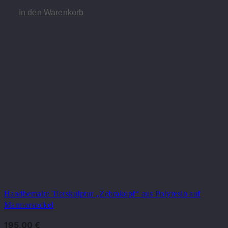
In den Warenkorb
Handbemalte Tierskulptur „Zebrakopf“ aus Polyresin auf
Marmorsockel
195,00
€