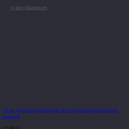
In den Warenkorb
J-Line Abstrakte Damenfigur sitzt auf quadratischem Block,
mattweiß
77,90
€