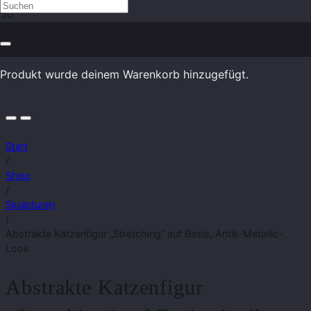
Produkt
wurde deinem Warenkorb hinzugefügt.
Start
/
Shop
/
Skulpturen
/
Abstrakte Katzenfigur „Stretching“ auf Basis, Antik-Metallic-
Look
Abstrakte Katzenfigur