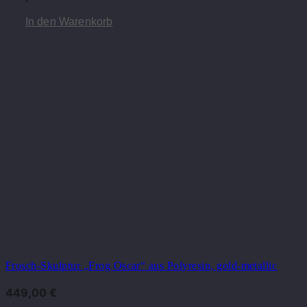
In den Warenkorb
Frosch-Skulptur „Frog Oscar“ aus Polyresin, gold-metallic
449,00
€