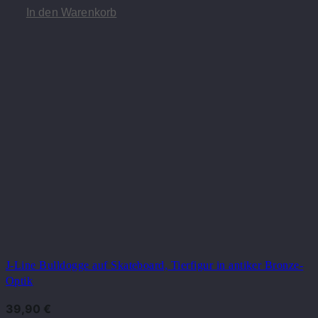
In den Warenkorb
J-Line Bulldogge auf Skateboard, Tierfigur in antiker Bronze-
Optik
39,90
€