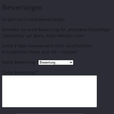
Bewertungen
Es gibt noch keine Bewertungen.
Schreibe die erste Bewertung für „Abstrakte Katzenfigur
„Stretching“ auf Basis, Antik-Metallic-Look“
Deine E-Mail-Adresse wird nicht veröffentlicht.
Erforderliche Felder sind mit
*
markiert
Deine Bewertung
*
Deine Bewertung
*