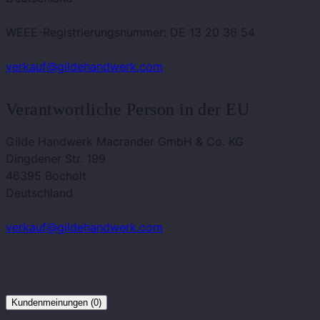
WEEE-Registrierungsnummer: DE 13 20 36 54
verkauf@gildehandwerk.com
Verantwortliche Person in der EU
Gilde Handwerk Macrander GmbH & Co. KG
Dingdener Str. 199
46395 Bocholt
Deutschland
verkauf@gildehandwerk.com
Kundenmeinungen (0)