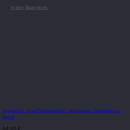
In den Warenkorb
Standrelief „Haus Metropolitan“, skulpturales Zierobjekt aus
Metall
64,95
€