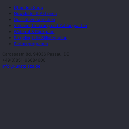
Über den Shop
Newsletter & Aktionen
Qualitätsversprechen
Versand, Lieferung und Zahlungsarten
Widerruf & Rückgabe
So gelingt die Stilintegration
Partnerprogramm
Carossastr. 8d, 94036 Passau, DE
+49(0)851-96684600
info@kunstplaza.de