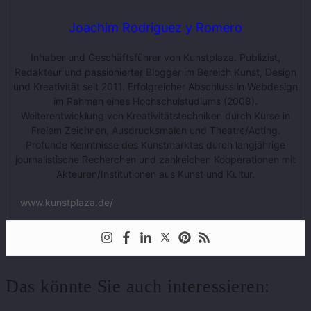
Joachim Rodriguez y Romero
Inhaber und Geschäftsführer von Kunstplaza. Publizist,
Redakteur und passionierter Blogger im Bereich Kunst, Design
und Kreativität seit 2011. Erfolgreicher Abschluss in Webdesign
im Rahmen eines Hochschulstudiums (2008).
Weiterentwicklung von Kreativitätstechniken durch Kurse in
Freiem Zeichnen, Ausdrucksmalen und Theatre/Acting.
Profunde Kenntnisse des Kunstmarktes durch langjährige
journalistische Recherchen und zahlreichen Kooperationen mit
Akteuren/Institutionen aus Kunst und Kultur.
www.kunstplaza.de/
Das könnte Sie auch interessieren: