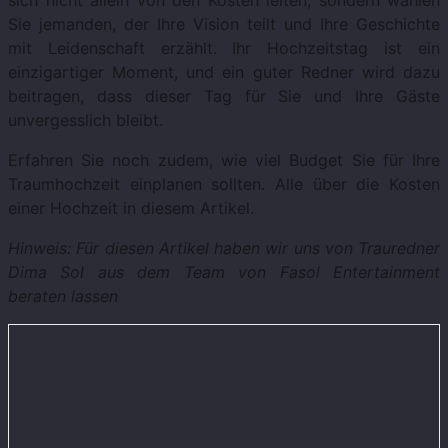
Sie jemanden, der Ihre Vision teilt und Ihre Geschichte
mit Leidenschaft erzählt. Ihr Hochzeitstag ist ein
einzigartiger Moment, und ein guter Redner wird dazu
beitragen, dass dieser Tag für Sie und Ihre Gäste
unvergesslich bleibt.
Erfahren Sie noch zudem, wie viel Budget Sie für Ihre
Traumhochzeit einplanen sollten. Alle über die Kosten
einer Hochzeit in diesem Artikel.
Hinweis: Für diesen Artikel haben wir uns von Trauredner
Dima Sol aus dem Team von Fasol Entertainment
beraten lassen