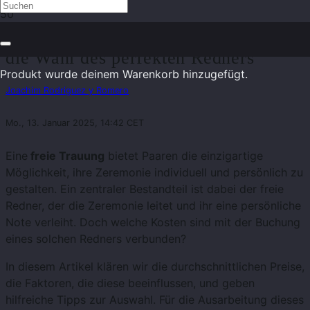
Freie Trauung: Kosten und Tipps für
die Wahl des perfekten Redners
Produkt
wurde deinem Warenkorb hinzugefügt.
Joachim Rodriguez y Romero
Mo., 13. Januar 2025, 14:42 CET
Eine
freie Trauung
bietet Paaren die einzigartige
Möglichkeit, ihre Zeremonie individuell und persönlich zu
gestalten. Ein zentraler Bestandteil ist dabei der freie
Redner, der die Zeremonie leitet und ihr eine persönliche
Note verleiht. Doch welche Kosten sind mit der Buchung
eines solchen Redners verbunden?
In diesem Artikel klären wir die durchschnittlichen Preise,
die Faktoren, die diese beeinflussen, und geben
hilfreiche Tipps zur Auswahl. Für die Ausarbeitung dieses