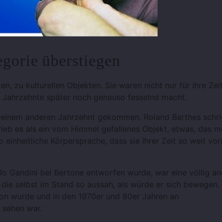
egorie überstiegen
, zu kulturellen Objekten. Sie waren nicht nur für ihre Zei
auch Jahrzehnte später noch genauso fesselnd macht.
s einem anderen Jahrzehnt gekommen. Roland Barthes schr
eb es als ein vom Himmel gefallenes Objekt, etwas, das m
einheitliche Körpersprache, dass sie ihrer Zeit so weit vor
llo Gandini bei Bertone entworfen wurde, war eine völlig a
 die selbst im Stand so aussah, als würde er sich bewegen.
ion wurde und in den 1970er und 80er Jahren an
 sehen war.