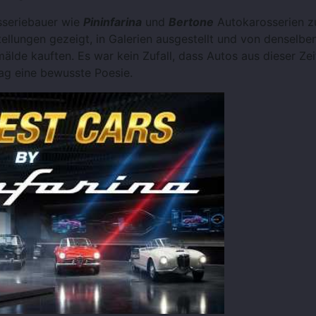
osseriebauer wie
Pininfarina
und
Bertone
Autokarosserien z
ellungen gezeigt, in Galerien ausgestellt und von denselbe
de kauften. Es war kein Zufall, dass Autos aus dieser Ze
 lag eine bewusste Poesie.