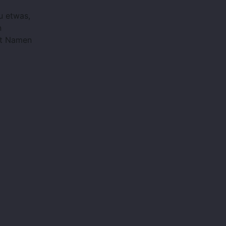
u etwas,
n
it Namen