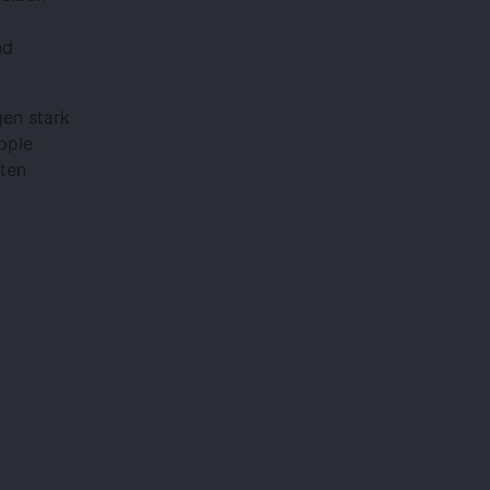
nd
gen stark
pple
sten