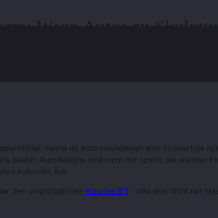
orm: Wenn Autos zu Skulptu
sportmittel. Heute ist Automobildesign eine vollwertige Ku
t. Die besten Autodesigns sind nicht nur schön, sie wecken E
nze kulturelle Ära.
er den ursprünglichen
Porsche 911
– das sind nicht nur Ma