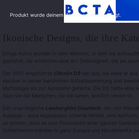
Produkt
wurde deinem Warenkorb hinzugefügt.
Ikonische Designs, die ihre Kat
Einige Autos wurden in dem Moment, in dem sie auftauchten
gestaltet, sie erreichten eine Art Zeitlosigkeit, die sie 
Der 1955 eingeführte
Citroën DS
sah aus, als wäre er au
darüber in seiner berühmten Aufsatzsammlung und beschri
Mythologie als zur Autobahn gehörte. Die DS hatte eine so 
dass sie die Menschen, die sie sahen, wirklich verwirrte.
Der ursprüngliche
Lamborghini Countach
, der von Marce
Aussage – pure Aggression, scharfe Winkel, eine Keilform,
so extrem, dass es zum Posterauto einer ganzen Generat
Schlafzimmerwänden in ganz Europa und Nordamerika zu