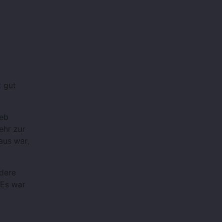
t gut
ieb
ehr zur
aus war,
ndere
 Es war