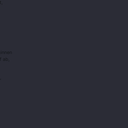
t,
ginnen
f ab,