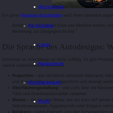
Wunschliste
Ein guter
Premium-Autohändler
wird Ihnen dasselbe sagen
Kunden, die am oberen Ende des Marktes kaufen, erw
Für Künstler
Beziehung zur Designgeschichte.“
Login
Die Sprache des Autodesigns: W
Schönheit im Autodesign ist nicht zufällig. Es gibt Prinzip
Registrieren
radikal unterschiedlich aussehen.
Proportion
– das Verhältnis zwischen Radstand, Ka
und zweckmäßig oder ungeschickt und beengt wirkt
Künstlerbereich
Oberflächengestaltung
– wie Licht über die Karosse
Tiefe und Dreidimensionalität verleihen
Stance
– die Art und Weise, wie ein Auto auf seinen
Profil
Selbstbewusstsein, Aggressivität oder Eleganz vermit
Kohärenz
– jedes Element, von den Scheinwerfern bis