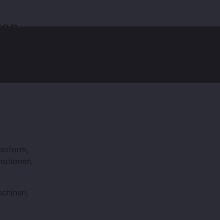
ren
nstform,
motionen,
schinen,