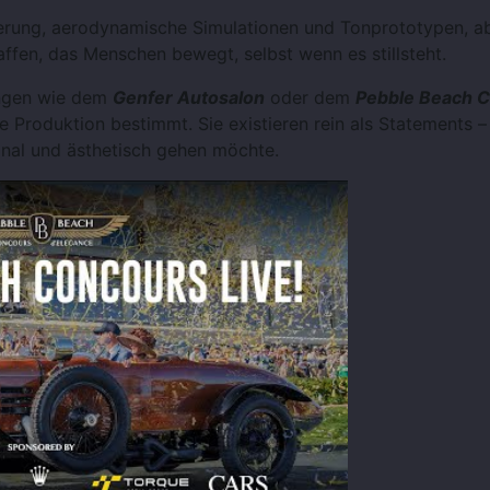
lierung, aerodynamische Simulationen und Tonprototypen, a
ffen, das Menschen bewegt, selbst wenn es stillsteht.
ungen wie dem
Genfer Autosalon
oder dem
Pebble Beach 
ie Produktion bestimmt. Sie existieren rein als Statements –
onal und ästhetisch gehen möchte.