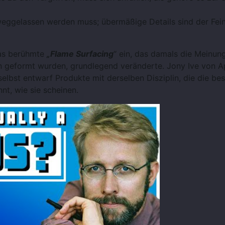
weggelassen werden muss; übermäßige Details sind der Fei
as berühmte
„Flame Surfacing
“ ein, das damals die Meinun
en geformt wurden, grundlegend veränderte. Jony Ive von A
elbst entwarf Produkte mit derselben Disziplin, die die be
nt, wie sie scheinen.