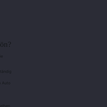
hön?
ie
tändig
m Auto
selben