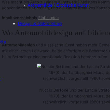
Was macht ein Auto zu einem Kunstwerk? Meistens kommt
Aktgemälde / Erotische Kunst
Konventionen zu brechen, und ein klares kreatives Konzept
Inhaltsverzeichnis
Einblenden
Design & Dekor Shop
Wo Automobildesign auf bildend
ite
Automobildesign
und klassische Kunst haben mehr Gemei
mit einer leeren Leinwand, beide erfordern die Beherrsch
beim Betrachter eine emotionale Reaktion hervorzurufen.
r
Nuccio Bertone und der Lancia Stratos
1970), der Lamborghini Miura, d
(schwärzlich; vorgestellt 1980) sow