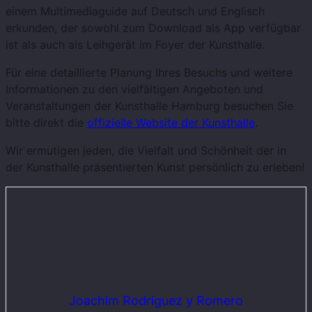
einem Multimediaguide auf Deutsch und Englisch
erkunden, der sowohl zum Download als App verfügbar
ist als auch als Leihgerät im Foyer der Kunsthalle​​​​.
Für eine detaillierte Planung Ihres Besuchs und weitere
Informationen zu den vielfältigen Angeboten und
Veranstaltungen der Kunsthalle Hamburg besuchen Sie
bitte direkt die
offizielle Website der Kunsthalle
.
Wir ermutigen jeden, die Vielfalt und Schönheit der in
der Kunsthalle präsentierten Kunst persönlich zu erleben!
Joachim Rodriguez y Romero