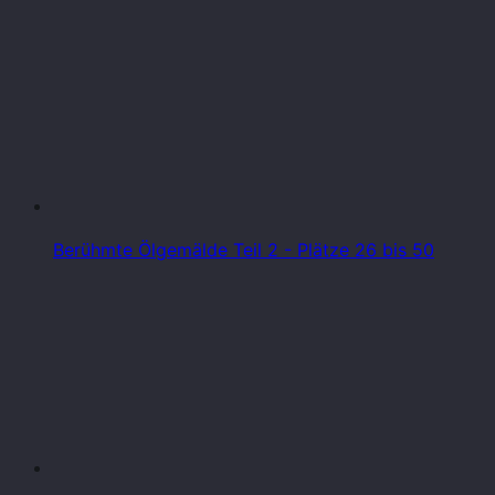
Berühmte Ölgemälde Teil 2 - Plätze 26 bis 50