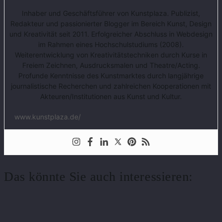
Inhaber und Geschäftsführer von Kunstplaza. Publizist,
Redakteur und passionierter Blogger im Bereich Kunst, Design
und Kreativität seit 2011. Erfolgreicher Abschluss in Webdesign
im Rahmen eines Hochschulstudiums (2008).
Weiterentwicklung von Kreativitätstechniken durch Kurse in
Freiem Zeichnen, Ausdrucksmalen und Theatre/Acting.
Profunde Kenntnisse des Kunstmarktes durch langjährige
journalistische Recherchen und zahlreichen Kooperationen mit
Akteuren/Institutionen aus Kunst und Kultur.
www.kunstplaza.de/
Das könnte Sie auch interessieren: