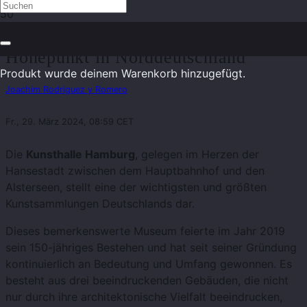
Kunsthalle Hamburg – Kultureller
Höhepunkt in Norddeutschland
Produkt
wurde deinem Warenkorb hinzugefügt.
Joachim Rodriguez y Romero
Fr., 29. März 2024, 08:59 CET
Die
Kunsthalle Hamburg
, gelegen im Herzen der
Hansestadt zwischen dem Hauptbahnhof und den
Alsterseen, stellt eine der wichtigsten und größten
Kunstsammlungen Deutschlands dar.
Dieses bemerkenswerte Museum feierte im Jahr 2019
sein 150-jähriges Bestehen und hat seit seiner Gründung
kontinuierlich an Bedeutung und Umfang gewonnen. Es
besteht aus drei beeindruckenden Gebäuden, die nicht
nur durch ihre architektonische Vielfalt beeindrucken,