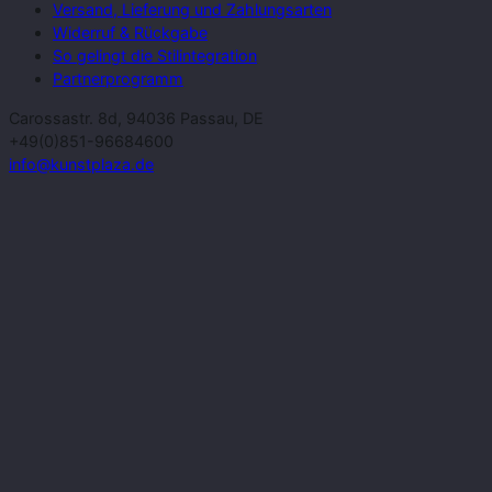
Versand, Lieferung und Zahlungsarten
Widerruf & Rückgabe
So gelingt die Stilintegration
Partnerprogramm
Carossastr. 8d, 94036 Passau, DE
+49(0)851-96684600
info@kunstplaza.de