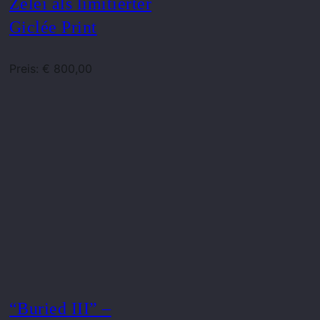
Zelei als limitierter
Giclée Print
Preis: € 800,00
“Buried III” –