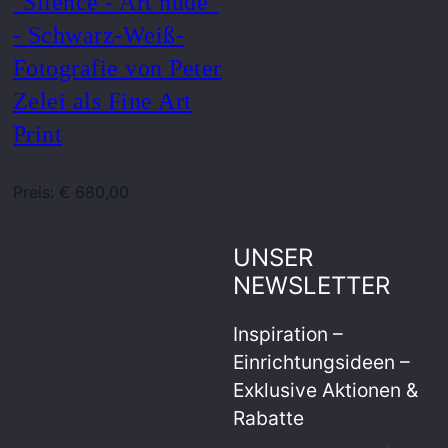
"Silence - Art nude"
- Schwarz-Weiß-
Fotografie von Peter
Zelei als Fine Art
Print
Preis: € 680,00
UNSER
NEWSLETTER
Inspiration –
Einrichtungsideen –
Exklusive Aktionen &
Rabatte