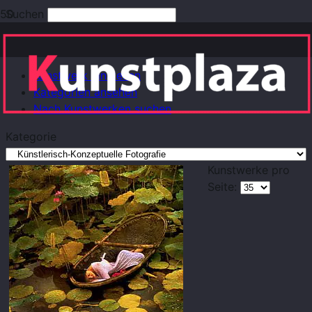
Suchen
Erweiterte Suche
Kunstwerk einstellen
Kategorien ansehen
Nach Kunstwerken suchen
Kategorie
Kunstwerke pro
Seite: