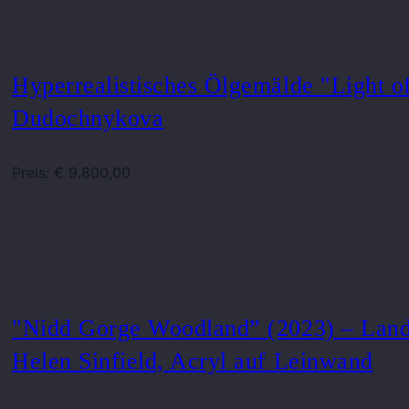
Hyperrealistisches Ölgemälde "Light o
Dudochnykova
Preis: € 9.800,00
"Nidd Gorge Woodland” (2023) – Land
Helen Sinfield, Acryl auf Leinwand