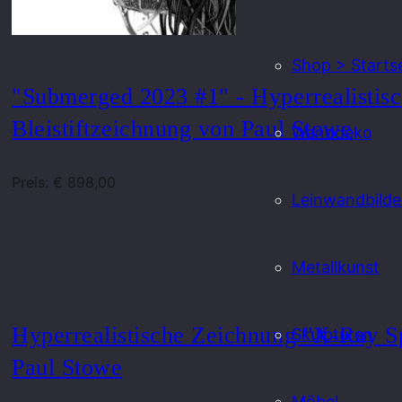
Shop > Startse
"Submerged 2023 #1" - Hyperrealistis
Bleistiftzeichnung von Paul Stowe
Wanddeko
Preis: € 898,00
Leinwandbilde
Metallkunst
Hyperrealistische Zeichnung "X-Ray S
Skulpturen
Paul Stowe
Möbel