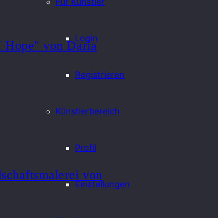
Für Künstler
Login
f Hope" von Daria
Registrieren
Künstlerbereich
Profil
schaftsmalerei von
Einstellungen