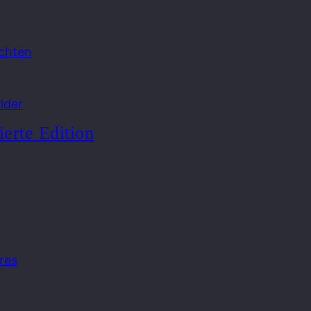
chten
lder
ierte Edition
res