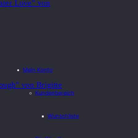
ater Love" von
Mein Konto
ough" von Brigitte
Kundenbereich
Wunschliste