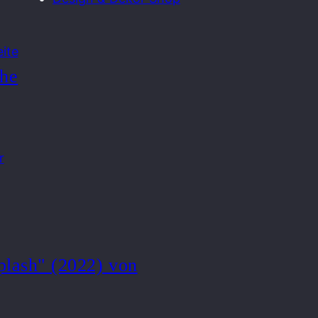
ite
che
r
plash" (2022) von