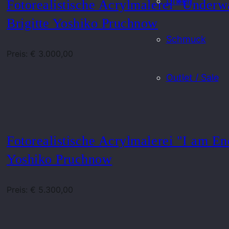
Uhren
Fotorealistische Acrylmalerei "Underw
Brigitte Yoshiko Pruchnow
Schmuck
Preis: € 3.000,00
Outlet / Sale
Fotorealistische Acrylmalerei "I am En
Yoshiko Pruchnow
Preis: € 5.300,00