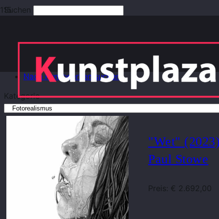
Suchen
Erweiterte Suche
Kunstwerk einstellen
Kategorien ansehen
Nach Kunstwerken suchen
Kategorie
"Wet" (2023)
Paul Stowe
Preis: € 2.692,00