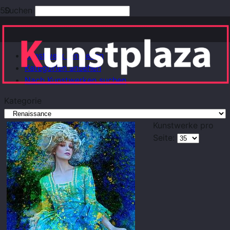
Suchen
Erweiterte Suche
Kunstwerk einstellen
Kategorien ansehen
Nach Kunstwerken suchen
Kategorie
Kunstwerke pro
Seite: