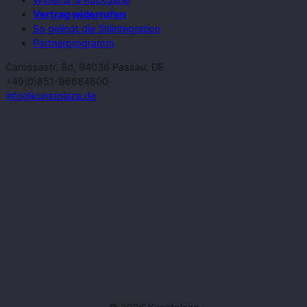
Vertrag widerrufen
So gelingt die Stilintegration
Partnerprogramm
Carossastr. 8d, 94036 Passau, DE
+49(0)851-96684600
info@kunstplaza.de