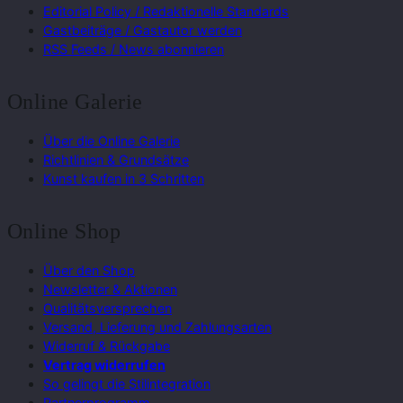
Editorial Policy / Redaktionelle Standards
Gastbeiträge / Gastautor werden
RSS Feeds / News abonnieren
Online Galerie
Über die Online Galerie
Richtlinien & Grundsätze
Kunst kaufen in 3 Schritten
Online Shop
Über den Shop
Newsletter & Aktionen
Qualitätsversprechen
Versand, Lieferung und Zahlungsarten
Widerruf & Rückgabe
Vertrag widerrufen
So gelingt die Stilintegration
Partnerprogramm