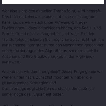
Wer also nicht den aktuellen Trends folgt, wird bestraft.
Das trifft ehrlicherweise auch auf unseren Instagram
Kanal zu, da wir – auch unter Aufwand-Ertrags-
Erwägungen – dazu entschieden haben, den Reels- und
Stories-Trend nicht aufzugreifen. Und wenn Sie den
Trends folgen, riskieren Sie möglicherweise nicht nur Ihre
künstlerische Integrität durch das Nachgeben gegenüber
den Anforderungen des Algorithmus, sondern auch Ihr
Ansehen und Ihre Glaubwürdigkeit in der High-End-
Kunstwelt.
Wie können wir damit umgehen? Dieser Frage gehen wir
weiter unten nach. Zunächst möchten wir aber die
grundlegenden Strategien und
Optimierungsmöglichkeiten darstellen, die natürlich
immer noch das Fundament bilden.