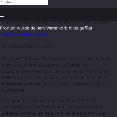
Instagram für Künstler –
Erfolgserprobte Strategien für 2025+
Produkt
wurde deinem Warenkorb hinzugefügt.
Joachim Rodriguez y Romero
Mi., 5. Februar 2025, 20:42 CET
Das Jahr 2024 war für Künstler in den sozialen Medien
mehr als nur herausfordernd. Die Zeiten von
ungebremstem Wachstum und mühelosem Community-
Building sind für die meisten vorbei. Dennoch bleibt
Instagram
nach wie vor die zentrale Plattform für die
Kunstszene.
Instagram hat sich im Laufe der Jahre erheblich
gewandelt, da viele Fragen und Herausforderungen
aufgetaucht sind. Ist Instagram heutzutage noch die