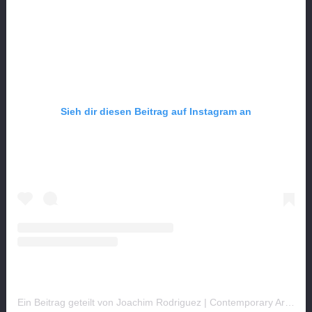
Sieh dir diesen Beitrag auf Instagram an
Ein Beitrag geteilt von Joachim Rodriguez | Contemporary Arts (@kunstplaza)