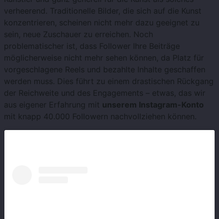
verheerend. Traditionelle Bilder, die sich auf die Kunst
konzentrieren, scheinen nicht mehr dazu geeignet zu
sein, neue Zuschauer zu erreichen. Noch
problematischer ist, dass Follower Ihre Beiträge
möglicherweise nicht mehr sehen können, da Platz für
vorgeschlagene Reels und bezahlte Inhalte geschaffen
werden muss. Dies führt zu einem drastischen Rückgang
der Reichweite und des Engagements – etwas, das wir
aus eigener Erfahrung mit
unserem Instagram-Konto
mit knapp 40.000 Followern nachvollziehen können.