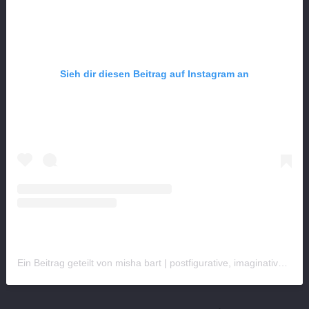
Sieh dir diesen Beitrag auf Instagram an
Ein Beitrag geteilt von misha bart | postfigurative, imaginative realism (@keesh__meesh)