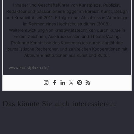
Inhaber und Geschäftsführer von Kunstplaza. Publizist,
Redakteur und passionierter Blogger im Bereich Kunst, Design
und Kreativität seit 2011. Erfolgreicher Abschluss in Webdesign
im Rahmen eines Hochschulstudiums (2008).
Weiterentwicklung von Kreativitätstechniken durch Kurse in
Freiem Zeichnen, Ausdrucksmalen und Theatre/Acting.
Profunde Kenntnisse des Kunstmarktes durch langjährige
journalistische Recherchen und zahlreichen Kooperationen mit
Akteuren/Institutionen aus Kunst und Kultur.
www.kunstplaza.de/
Das könnte Sie auch interessieren: