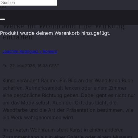
Kunst zuhause präsentieren – Wie
Werke im Wohnraum ihre Wirkung
Produkt
wurde deinem Warenkorb hinzugefügt.
entfalten
Joachim Rodriguez y Romero
Fr., 22. Mai 2026, 16:38 CEST
Kunst verändert Räume. Ein Bild an der Wand kann Ruhe
schaffen, Aufmerksamkeit lenken oder einem Zimmer
eine persönliche Richtung geben. Dabei geht es nicht nur
um das Motiv selbst. Auch der Ort, das Licht, die
Wandfarbe und die Art der Präsentation bestimmen, wie
ein Werk wahrgenommen wird.
Im privaten Wohnraum steht Kunst in einem anderen
Zusammenhang als in einer Galerie oder einem Museum.