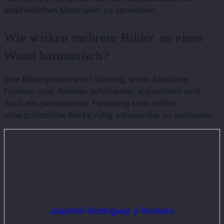
empfindlichen Materialien zu vermeiden.
Wie wirken mehrere Bilder an einer
Wand harmonisch?
Eine Bildergruppe wirkt stimmig, wenn Abstände,
Formate oder Rahmen aufeinander abgestimmt sind.
Auch ein gemeinsamer Farbklang kann helfen,
unterschiedliche Werke ruhig miteinander zu verbinden.
Joachim Rodriguez y Romero