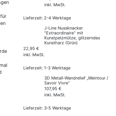
angen
inkl. MwSt.
für
Lieferzeit:
2-4 Werktage
hen
J-Line Nussknacker
"Extraordinaire" mit
Kunstpelzmütze, glitzerndes
Kunstharz (Grün)
22,95
€
arde
inkl. MwSt.
i
nmal
Lieferzeit:
1-3 Werktage
d
3D Metall-Wandrelief „Weintour /
Savoir Vivre“
107,95
€
inkl. MwSt.
Lieferzeit:
3-5 Werktage