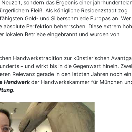
er Neuzeit, sondern das Ergebnis einer jahrhundertel
rgerlichem Fleiß. Als königliche Residenzstadt zog
fähigsten Gold- und Silberschmiede Europas an. Wer 
ie absolute Perfektion beherrschen. Diese extrem ho
der lokalen Betriebe eingebrannt und wurden von
schen Handwerkstradition zur künstlerischen Avantg
hunderts – und wirkt bis in die Gegenwart hinein. Zwe
, deren Relevanz gerade in den letzten Jahren noch ei
ie Handwerk
der Handwerkskammer für München un
ftung
.