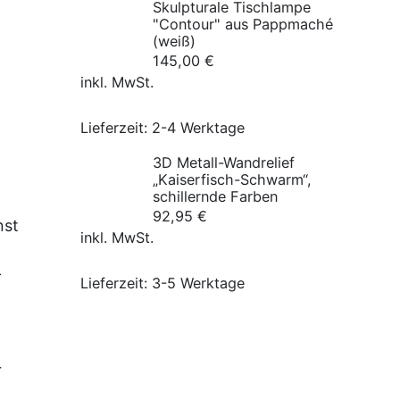
Skulpturale Tischlampe
"Contour" aus Pappmaché
(weiß)
145,00
€
inkl. MwSt.
Lieferzeit:
2-4 Werktage
3D Metall-Wandrelief
„Kaiserfisch-Schwarm“,
schillernde Farben
92,95
€
nst
inkl. MwSt.
t
-
Lieferzeit:
3-5 Werktage
r