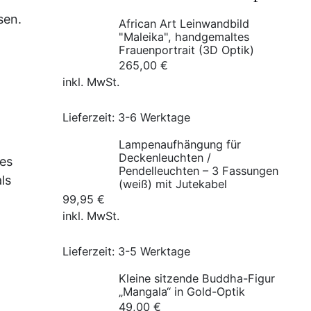
sen.
African Art Leinwandbild
"Maleika", handgemaltes
Frauenportrait (3D Optik)
265,00
€
inkl. MwSt.
Lieferzeit:
3-6 Werktage
Lampenaufhängung für
Deckenleuchten /
es
Pendelleuchten – 3 Fassungen
ls
(weiß) mit Jutekabel
99,95
€
inkl. MwSt.
Lieferzeit:
3-5 Werktage
Kleine sitzende Buddha-Figur
„Mangala“ in Gold-Optik
49,00
€