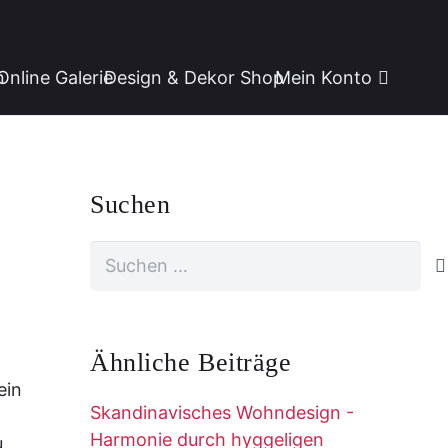
n
Online Galerie
Design & Dekor Shop
Mein Konto
Suchen
Suchen
nach:
Ähnliche Beiträge
ein
Skandinavisches Wohndesign -
Harmonie durch hyggeligen
u