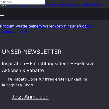
Produkt
wurde deinem Warenkorb hinzugefügt.
Piano Pilates: Wenn klassische Musik zur körperlichen
Erfahrung wird
UNSER NEWSLETTER
Inspiration – Einrichtungsideen – Exklusive
Aktionen & Rabatte
+ 11% Rabatt-Code für Ihren ersten Einkauf im
Kunstplaza-Shop
Jetzt Anmelden