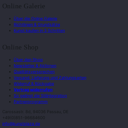
Online Galerie
Über die Online Galerie
Richtlinien & Grundsätze
Kunst kaufen in 3 Schritten
Online Shop
Über den Shop
Newsletter & Aktionen
Qualitätsversprechen
Versand, Lieferung und Zahlungsarten
Widerruf & Rückgabe
Vertrag widerrufen
So gelingt die Stilintegration
Partnerprogramm
Carossastr. 8d, 94036 Passau, DE
+49(0)851-96684600
info@kunstplaza.de