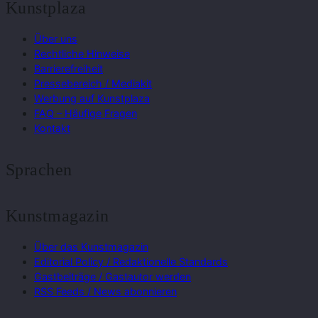
Kunstplaza
Über uns
Rechtliche Hinweise
Barrierefreiheit
Pressebereich / Mediakit
Werbung auf Kunstplaza
FAQ – Häufige Fragen
Kontakt
Sprachen
Kunstmagazin
Über das Kunstmagazin
Editorial Policy / Redaktionelle Standards
Gastbeiträge / Gastautor werden
RSS Feeds / News abonnieren