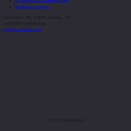
So gelingt die Stilintegration
Partnerprogramm
Carossastr. 8d, 94036 Passau, DE
+49(0)851-96684600
info@kunstplaza.de
© 2026 Kunstplaza