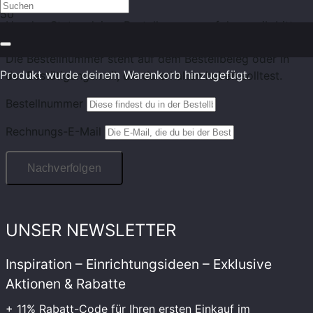
Um den Status deiner Bestellung zu verfolgen, gib bitte
deine Bestellnummer ein und klicke auf „Nachverfolgen“.
Die Bestellnummer steht auf dem Bestellbeleg oder in
Produkt
wurde deinem Warenkorb hinzugefügt.
der Bestätigungsmail, die du erhalten haben solltest.
Bestellnummer
Rechnungs-E-Mail
Nachverfolgen
UNSER NEWSLETTER
Inspiration – Einrichtungsideen – Exklusive
Aktionen & Rabatte
+ 11% Rabatt-Code für Ihren ersten Einkauf im