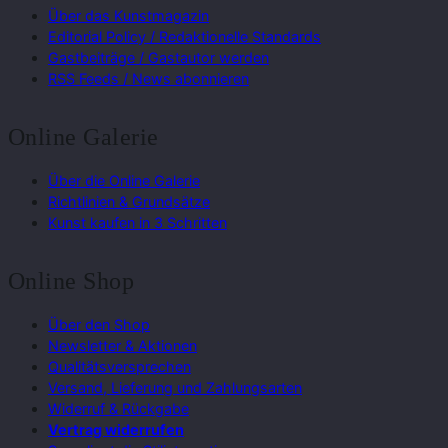
Über das Kunstmagazin
Editorial Policy / Redaktionelle Standards
Gastbeiträge / Gastautor werden
RSS Feeds / News abonnieren
Online Galerie
Über die Online Galerie
Richtlinien & Grundsätze
Kunst kaufen in 3 Schritten
Online Shop
Über den Shop
Newsletter & Aktionen
Qualitätsversprechen
Versand, Lieferung und Zahlungsarten
Widerruf & Rückgabe
Vertrag widerrufen