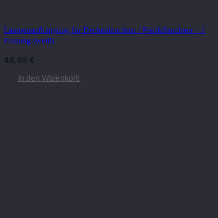
Lampenaufhängung für Deckenleuchten / Pendelleuchten – 1
Fassung (weiß)
49,95
€
In den Warenkorb