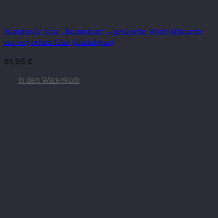
Skulpturale Vase „Rummikub“ – gestapelte Würfelsilhouette
aus recyceltem Glas (dunkelgrau)
61,95
€
In den Warenkorb