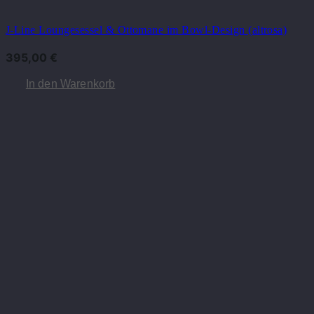
J-Line Loungesessel & Ottomane im Bowl-Design (altrosa)
395,00
€
In den Warenkorb