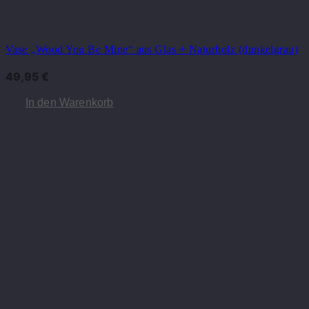
Vase „Wood You Be Mine“ aus Glas + Naturholz (dunkelgrau)
49,95
€
In den Warenkorb