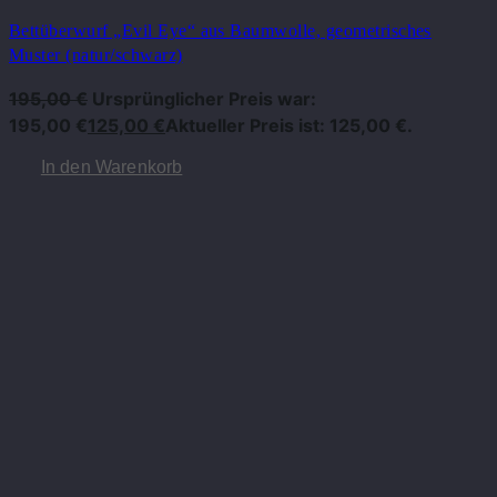
Bettüberwurf „Evil Eye“ aus Baumwolle, geometrisches
Muster (natur/schwarz)
195,00
€
Ursprünglicher Preis war:
195,00 €
125,00
€
Aktueller Preis ist: 125,00 €.
In den Warenkorb