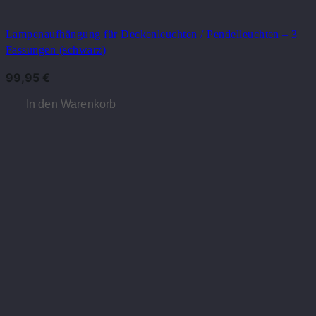
Lampenaufhängung für Deckenleuchten / Pendelleuchten – 3
Fassungen (schwarz)
99,95
€
In den Warenkorb