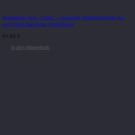
Skulpturale Vase „Cubes“ – gestapelte Würfelsilhouette aus
recyceltem Rauchglas (dunkelgrau)
61,95
€
In den Warenkorb