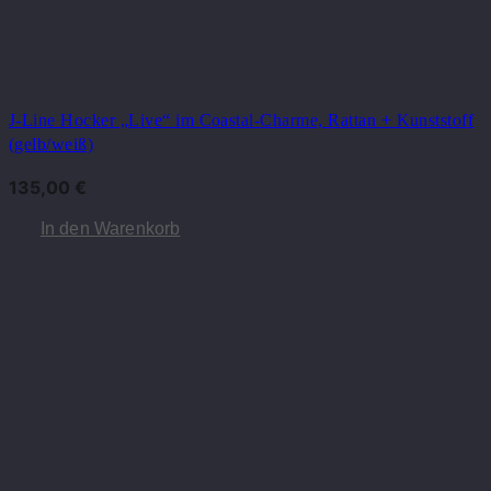
J-Line Hocker „Live“ im Coastal-Charme, Rattan + Kunststoff
(gelb/weiß)
135,00
€
In den Warenkorb