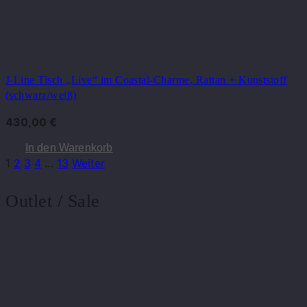
J-Line Tisch „Live“ im Coastal-Charme, Rattan + Kunststoff
(schwarz/weiß)
430,00
€
In den Warenkorb
1
2
3
4
…
13
Weiter
Outlet / Sale