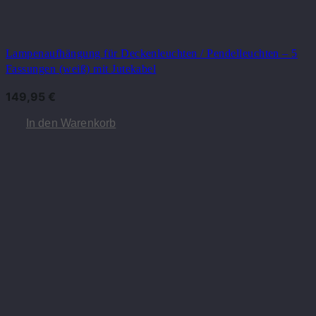
Lampenaufhängung für Deckenleuchten / Pendelleuchten – 5
Fassungen (weiß) mit Jutekabel
149,95
€
In den Warenkorb