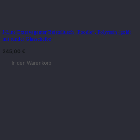
J-Line Extravaganter Beistelltisch „Poodle“, Polyresin (gold)
mit runder Glasscheibe
245,00
€
In den Warenkorb