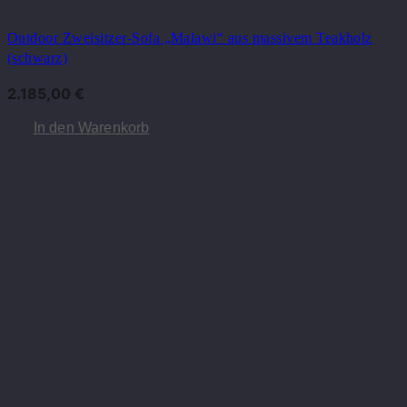
Outdoor Zweisitzer-Sofa „Malawi“ aus massivem Teakholz
(schwarz)
2.185,00
€
In den Warenkorb