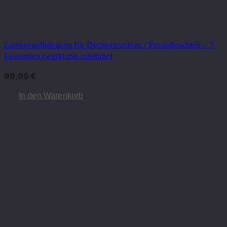
Lampenaufhängung für Deckenleuchten / Pendelleuchten – 3
Fassungen (weiß) mit Jutekabel
99,95
€
In den Warenkorb