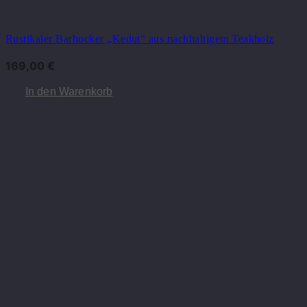
Rustikaler Barhocker „Kedut“ aus nachhaltigem Teakholz
169,00
€
In den Warenkorb