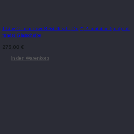
J-Line Glamouröser Beistelltisch „Dog“, Aluminium (gold) mit
runder Glasscheibe
275,00
€
In den Warenkorb