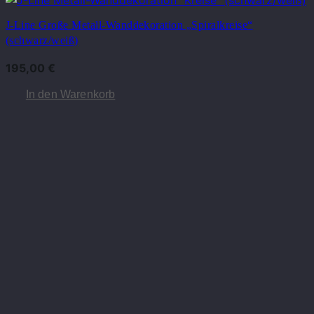
J-Line Große Metall-Wanddekoration „Spiralkreise“
(schwarz/weiß)
195,00
€
In den Warenkorb