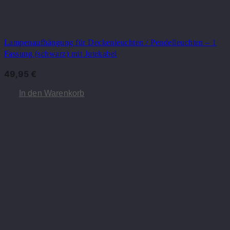
Lampenaufhängung für Deckenleuchten / Pendelleuchten – 1
Fassung (schwarz) mit Jutekabel
49,95
€
In den Warenkorb