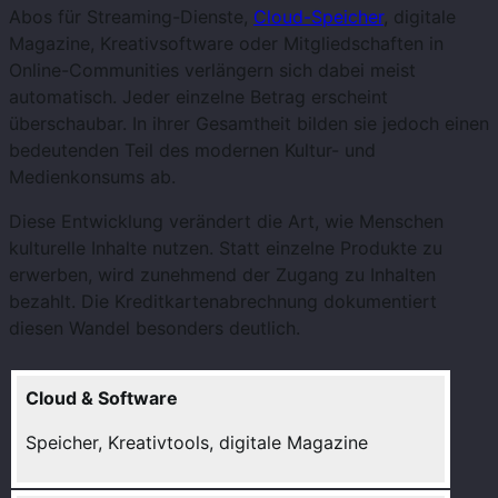
Abos für Streaming-Dienste,
Cloud-Speicher
, digitale
Magazine, Kreativsoftware oder Mitgliedschaften in
Online-Communities verlängern sich dabei meist
automatisch. Jeder einzelne Betrag erscheint
überschaubar. In ihrer Gesamtheit bilden sie jedoch einen
bedeutenden Teil des modernen Kultur- und
Medienkonsums ab.
Diese Entwicklung verändert die Art, wie Menschen
kulturelle Inhalte nutzen. Statt einzelne Produkte zu
erwerben, wird zunehmend der Zugang zu Inhalten
bezahlt. Die Kreditkartenabrechnung dokumentiert
diesen Wandel besonders deutlich.
Cloud & Software
Speicher, Kreativtools, digitale Magazine