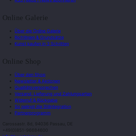
Online Galerie
Über die Online Galerie
Richtlinien & Grundsätze
Kunst kaufen in 3 Schritten
Online Shop
Über den Shop
Newsletter & Aktionen
Qualitätsversprechen
Versand, Lieferung und Zahlungsarten
Widerruf & Rückgabe
So gelingt die Stilintegration
Partnerprogramm
Carossastr. 8d, 94036 Passau, DE
+49(0)851-96684600