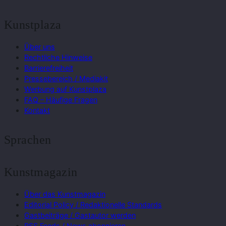
Kunstplaza
Über uns
Rechtliche Hinweise
Barrierefreiheit
Pressebereich / Mediakit
Werbung auf Kunstplaza
FAQ – Häufige Fragen
Kontakt
Sprachen
Kunstmagazin
Über das Kunstmagazin
Editorial Policy / Redaktionelle Standards
Gastbeiträge / Gastautor werden
RSS Feeds / News abonnieren