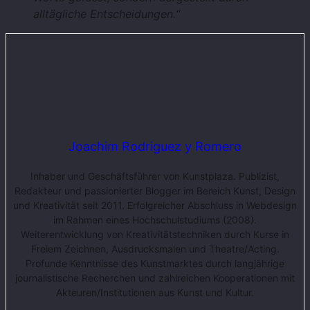
alltägliche Entscheidungen.“
Joachim Rodriguez y Romero
Inhaber und Geschäftsführer von Kunstplaza. Publizist,
Redakteur und passionierter Blogger im Bereich Kunst, Design
und Kreativität seit 2011. Erfolgreicher Abschluss in Webdesign
im Rahmen eines Hochschulstudiums (2008).
Weiterentwicklung von Kreativitätstechniken durch Kurse in
Freiem Zeichnen, Ausdrucksmalen und Theatre/Acting.
Profunde Kenntnisse des Kunstmarktes durch langjährige
journalistische Recherchen und zahlreichen Kooperationen mit
Akteuren/Institutionen aus Kunst und Kultur.