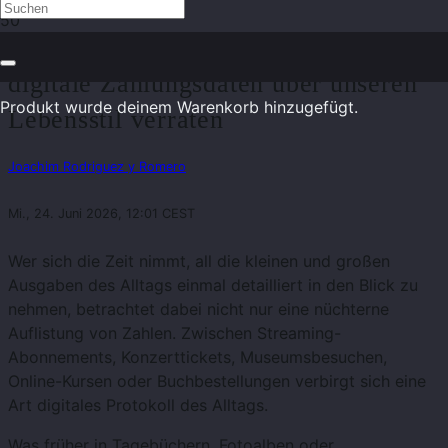
Tagebuch unseres Konsums: Was
digitale Zahlungsdaten über unseren
Produkt
wurde deinem Warenkorb hinzugefügt.
Lebensstil verraten
Joachim Rodriguez y Romero
Mi., 24. Juni 2026, 12:01 CEST
Wer sich die Zeit nimmt, all die kleinen und großen
Ausgaben des Alltags einmal detailliert in den Blick zu
nehmen, betrachtet dabei nicht nur eine nüchterne
Auflistung von Zahlen. Zwischen Streaming-
Abonnements, Konzerttickets, Museumsbesuchen,
Online-Kursen oder Buchbestellungen verbirgt sich eine
Art digitales Protokoll des Alltags.
Was früher in Tagebüchern, Fotoalben oder