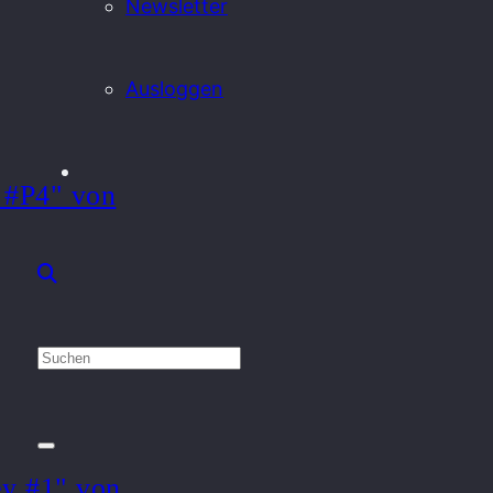
Newsletter
Ausloggen
 #P4" von
y #1" von