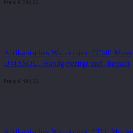
Preis: € 280,00
Afrikanisches Wandobjekt "Chili Mask
UMASQU, Handgefertigt und -bemalt
Preis: € 490,00
Afrikanisches Wandobjekt "The Monke