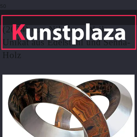
Abstrakte Skulptur „Bimedion L“
(2024) von Nikolaus Weiler,
Unikat aus Edelstahl und Senna-
Holz