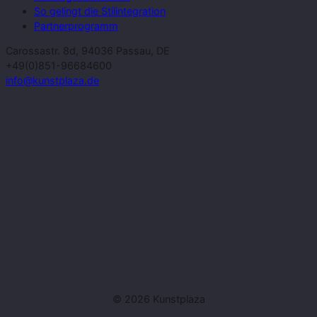
So gelingt die Stilintegration
Partnerprogramm
Carossastr. 8d, 94036 Passau, DE
+49(0)851-96684600
info@kunstplaza.de
© 2026 Kunstplaza