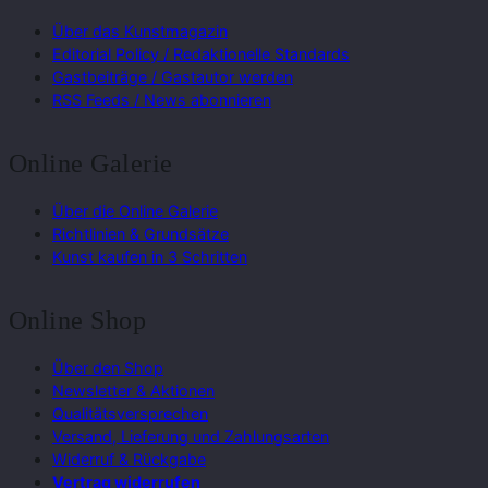
Über das Kunstmagazin
Editorial Policy / Redaktionelle Standards
Gastbeiträge / Gastautor werden
RSS Feeds / News abonnieren
Online Galerie
Über die Online Galerie
Richtlinien & Grundsätze
Kunst kaufen in 3 Schritten
Online Shop
Über den Shop
Newsletter & Aktionen
Qualitätsversprechen
Versand, Lieferung und Zahlungsarten
Widerruf & Rückgabe
Vertrag widerrufen