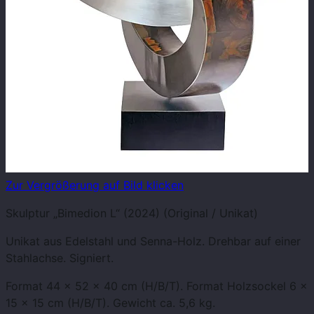
Zur Vergrößerung auf Bild klicken
Skulptur „Bimedion L“ (2024) (Original / Unikat)
Unikat aus Edelstahl und Senna-Holz. Drehbar auf einer
Stahlachse. Signiert.
Format 44 x 52 x 40 cm (H/B/T). Format Holzsockel 6 x
15 x 15 cm (H/B/T). Gewicht ca. 5,6 kg.