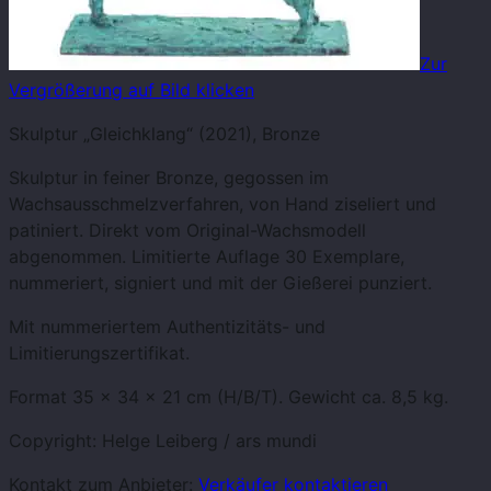
Zur
Vergrößerung auf Bild klicken
Skulptur „Gleichklang“ (2021), Bronze
Skulptur in feiner Bronze, gegossen im
Wachsausschmelzverfahren, von Hand ziseliert und
patiniert. Direkt vom Original-Wachsmodell
abgenommen. Limitierte Auflage 30 Exemplare,
nummeriert, signiert und mit der Gießerei punziert.
Mit nummeriertem Authentizitäts- und
Limitierungszertifikat.
Format 35 x 34 x 21 cm (H/B/T). Gewicht ca. 8,5 kg.
Copyright: Helge Leiberg / ars mundi
Kontakt zum Anbieter:
Verkäufer kontaktieren