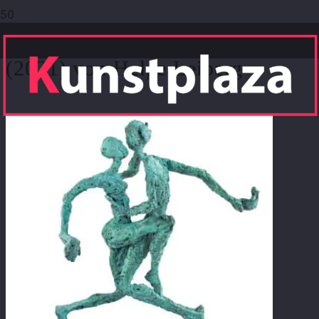
Bronzeskulptur „Gleichklang“
(2021) von Helge Leiberg