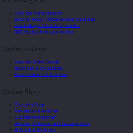
Über das Kunstmagazin
Editorial Policy / Redaktionelle Standards
Gastbeiträge / Gastautor werden
RSS Feeds / News abonnieren
Online Galerie
Über die Online Galerie
Richtlinien & Grundsätze
Kunst kaufen in 3 Schritten
Online Shop
Über den Shop
Newsletter & Aktionen
Qualitätsversprechen
Versand, Lieferung und Zahlungsarten
Widerruf & Rückgabe