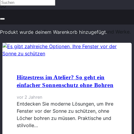
Produktempfehlungen
Empfehlenswerte Produkte, Dienstleistungen und Werke.
Produkt
wurde deinem Warenkorb hinzugefügt.
Hitzestress im Atelier? So geht ein
einfacher Sonnenschutz ohne Bohren
vor 2 Jahren
Entdecken Sie moderne Lösungen, um Ihre
Fenster vor der Sonne zu schützen, ohne
Löcher bohren zu müssen. Praktische und
stilvolle…