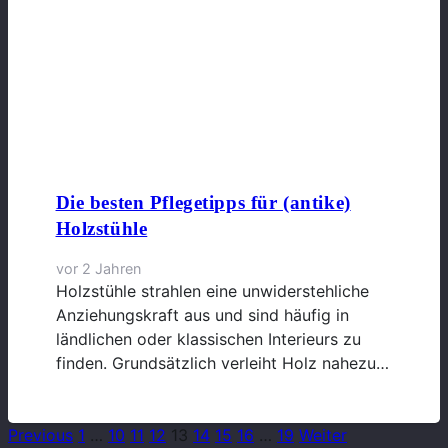
Die besten Pflegetipps für (antike)
Holzstühle
vor 2 Jahren
Holzstühle strahlen eine unwiderstehliche
Anziehungskraft aus und sind häufig in
ländlichen oder klassischen Interieurs zu
finden. Grundsätzlich verleiht Holz nahezu…
Previous
1
…
10
11
12
13
14
15
16
…
19
Weiter