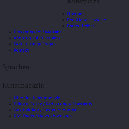
Kunstplaza
Über uns
Rechtliche Hinweise
Barrierefreiheit
Pressebereich / Mediakit
Werbung auf Kunstplaza
FAQ – Häufige Fragen
Kontakt
Sprachen
Kunstmagazin
Über das Kunstmagazin
Editorial Policy / Redaktionelle Standards
Gastbeiträge / Gastautor werden
RSS Feeds / News abonnieren