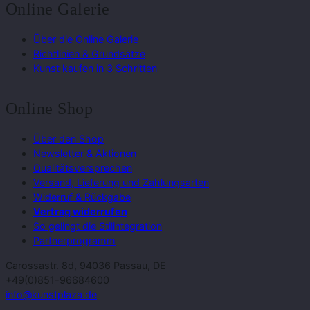
Online Galerie
Über die Online Galerie
Richtlinien & Grundsätze
Kunst kaufen in 3 Schritten
Online Shop
Über den Shop
Newsletter & Aktionen
Qualitätsversprechen
Versand, Lieferung und Zahlungsarten
Widerruf & Rückgabe
Vertrag widerrufen
So gelingt die Stilintegration
Partnerprogramm
Carossastr. 8d, 94036 Passau, DE
+49(0)851-96684600
info@kunstplaza.de