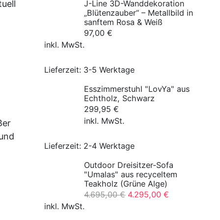
uell
J-Line 3D-Wanddekoration
„Blütenzauber“ – Metallbild in
sanftem Rosa & Weiß
97,00
€
inkl. MwSt.
Lieferzeit:
3-5 Werktage
Esszimmerstuhl "LovYa" aus
Echtholz, Schwarz
299,95
€
inkl. MwSt.
ßer
 und
Lieferzeit:
2-4 Werktage
Outdoor Dreisitzer-Sofa
"Umalas" aus recyceltem
Teakholz (Grüne Alge)
Ursprünglicher
Aktueller
4.695,00
€
4.295,00
€
Preis
Preis
inkl. MwSt.
war:
ist: