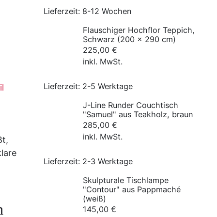
4.695,00 €
4.295,00 €.
Lieferzeit:
8-12 Wochen
Flauschiger Hochflor Teppich,
Schwarz (200 x 290 cm)
225,00
€
inkl. MwSt.
Lieferzeit:
2-5 Werktage
l
J-Line Runder Couchtisch
"Samuel" aus Teakholz, braun
285,00
€
inkl. MwSt.
ßt,
lare
Lieferzeit:
2-3 Werktage
Skulpturale Tischlampe
"Contour" aus Pappmaché
(weiß)
h
145,00
€