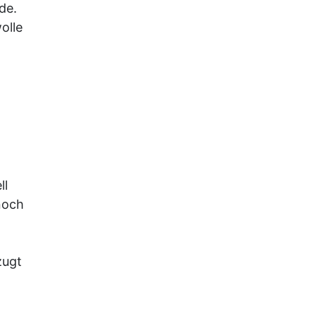
de.
olle
ll
noch
zugt