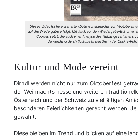
Dieses Video ist im erweiterten Datenschutzmodus von Youtube einge
auf die Wiedergabe erfolgt. Mit Klick auf den Wiedergabe-Button erte
Cookies setzt, die auch einer Analyse des Nutzungsverhaltens
Verwendung durch Youtube finden Sie in der Cookie-Polic
Kultur und Mode vereint
Dirndl werden nicht nur zum Oktoberfest getrag
der Weihnachtsmesse und weiteren traditionelle
Österreich und der Schweiz zu vielfältigen Anl
besonderen Feierlichkeiten gerecht werden. Je 
gewählt.
Diese bleiben im Trend und blicken auf eine lan