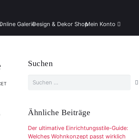
n
Online Galerie
Design & Dekor Shop
Mein Konto
Suchen
e
Suchen
CET
nach:
Ähnliche Beiträge
s
Der ultimative Einrichtungsstile-Guide:
Welches Wohnkonzept passt wirklich