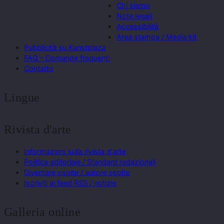
Chi siamo
Note legali
Accessibilità
Area stampa / Media kit
Pubblicità su Kunstplaza
FAQ – Domande frequenti
Contatto
Lingue
Rivista d'arte
Informazioni sulla rivista d'arte
Politica editoriale / Standard redazionali
Diventare ospite / autore ospite
Iscriviti ai feed RSS / notizie
Galleria online