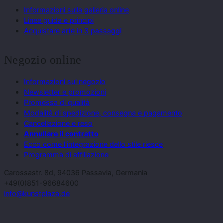
Informazioni sulla galleria online
Linee guida e principi
Acquistare arte in 3 passaggi
Negozio online
Informazioni sul negozio
Newsletter e promozioni
Promessa di qualità
Modalità di spedizione, consegna e pagamento
Cancellazione e reso
Annullare il contratto
Ecco come l'integrazione dello stile riesce
Programma di affiliazione
Carossastr. 8d, 94036 Passavia, Germania
+49(0)851-96684600
info@kunstplaza.de