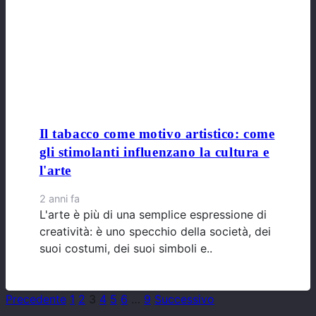
Il tabacco come motivo artistico: come
gli stimolanti influenzano la cultura e
l'arte
2 anni fa
L'arte è più di una semplice espressione di
creatività: è uno specchio della società, dei
suoi costumi, dei suoi simboli e..
Precedente
1
2
3
4
5
6
…
9
Successivo