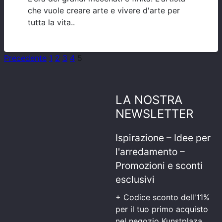
che vuole creare arte e vivere d'arte per
tutta la vita..
Precedente
1
2
3
4
5
LA NOSTRA
NEWSLETTER
Ispirazione – Idee per
l'arredamento –
Promozioni e sconti
esclusivi
+ Codice sconto dell'11%
per il tuo primo acquisto
nel negozio Kunstplaza