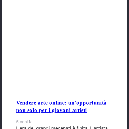
Vendere arte online: un'opportunità
non solo per i giovani artisti
5 anni fa
L'era dei grandi mecenati è finita. L'artista