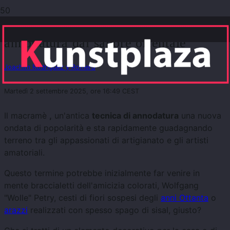
Macramè: la delicata tecnica di
annodatura dal sapore orientale
Joachim Rodriguez y Romero
Martedì 2 settembre 2025, ore 16:49 CEST
Il macramè
,
un'antica
tecnica di annodatura
una nuova
ondata di popolarità e sta rapidamente guadagnando
terreno tra gli appassionati di artigianato e gli artisti
amatoriali.
Questo termine potrebbe inizialmente far venire in
mente braccialetti dell'amicizia colorati, Wolfgang
"Wolle" Petry, cesti di fiori sospesi degli
anni Ottanta
o
arazzi
realizzati con spesso spago di sisal, giusto?