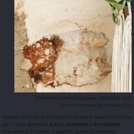
Divertente fioriera sospesa realizzata con 
Foto di rocknwool @rocknwool, tram
Queste tecniche di annodatura possono essere utilizzate
per creare splendidi
arazzi
,
portavasi
o
braccialetti
.
Che siate principianti o esperti, grazie ai numerosi