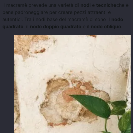
Il macramè prevede una varietà di
nodi
e
tecniche
che è
bene padroneggiare per creare pezzi attraenti e
autentici. Tra i nodi base del macramè ci sono il
nodo
quadrato
, il
nodo doppio quadrato
e il
nodo obliquo
.