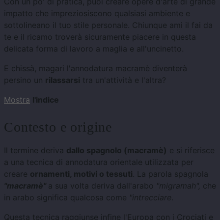
Con un po' di pratica, puoi creare opere d'arte di grande
impatto che impreziosiscono qualsiasi ambiente e
sottolineano il tuo stile personale. Chiunque ami il fai da
te e il ricamo troverà sicuramente piacere in questa
delicata forma di lavoro a maglia e all'uncinetto.
E chissà, magari l'annodatura macramè diventerà
persino un
rilassarsi
tra un'attività e l'altra?
Mostra
l'indice
Contesto e origine
Il termine deriva
dallo spagnolo (macramè)
e si riferisce
a una tecnica di annodatura orientale utilizzata per
creare
ornamenti, motivi o tessuti
. La parola spagnola
"macramè"
a sua volta deriva dall'arabo
"migramah",
che
in arabo significa qualcosa come
"intrecciare
.
Questa tecnica raggiunse infine l'Europa con i Crociati e