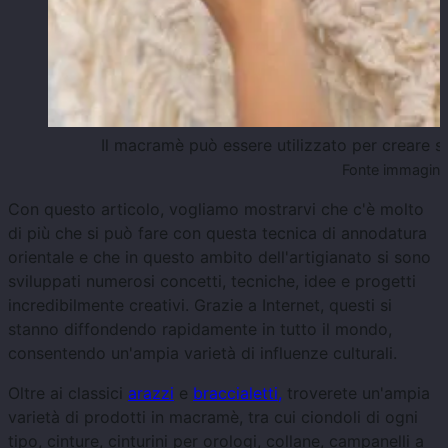
Il macramè può essere utilizzato per creare sp
Fonte immagine:
Con questo articolo, vogliamo mostrarvi che c'è molto
di più che si può fare con questa tecnica di annodatura
orientale e che in questo ambito dell'artigianato si sono
sviluppati numerosi concetti, tecniche, idee e progetti
incredibilmente creativi. Grazie a Internet, questi si
stanno diffondendo rapidamente in tutto il mondo,
consentendo un'ampia varietà di influenze culturali.
Oltre ai classici
arazzi
e
braccialetti,
troverete un'ampia
varietà di prodotti in macramè, tra cui ciondoli di ogni
tipo, cinture, cinturini per orologi, collane, campanelli a