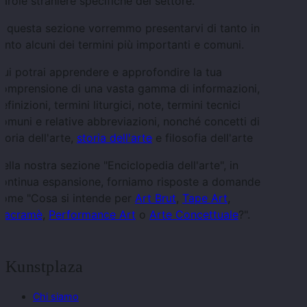
arole straniere specifiche del settore.
n questa sezione vorremmo presentarvi di tanto in
anto alcuni dei termini più importanti e comuni.
ui potrai apprendere e approfondire la tua
comprensione di una vasta gamma di informazioni,
efinizioni, termini liturgici, note, termini tecnici
omuni e relative abbreviazioni, nonché concetti di
eoria dell'arte,
storia dell'arte
e filosofia dell'arte
ella nostra sezione "Enciclopedia dell'arte", in
continua espansione, forniamo risposte a domande
come "Cosa si intende per
Art Brut
,
Tape Art
,
Macramè
,
Performance Art
o
Arte Concettuale
?".
Kunstplaza
Chi siamo