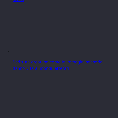
Scrittura creativa: come le immagini sensoriali
danno vita ai mondi letterari