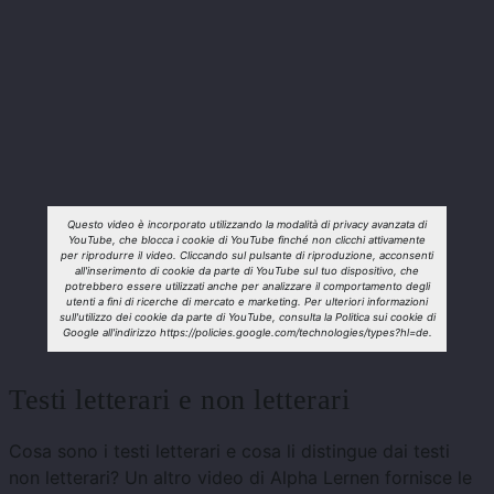
Questo video è incorporato utilizzando la modalità di privacy avanzata di
YouTube, che blocca i cookie di YouTube finché non clicchi attivamente
per riprodurre il video. Cliccando sul pulsante di riproduzione, acconsenti
all'inserimento di cookie da parte di YouTube sul tuo dispositivo, che
potrebbero essere utilizzati anche per analizzare il comportamento degli
utenti a fini di ricerche di mercato e marketing. Per ulteriori informazioni
sull'utilizzo dei cookie da parte di YouTube, consulta la Politica sui cookie di
Google all'indirizzo https://policies.google.com/technologies/types?hl=de.
Testi letterari e non letterari
Cosa sono i testi letterari e cosa li distingue dai testi
non letterari? Un altro video di Alpha Lernen fornisce le