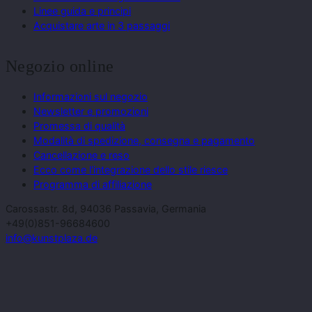
Linee guida e principi
Acquistare arte in 3 passaggi
Negozio online
Informazioni sul negozio
Newsletter e promozioni
Promessa di qualità
Modalità di spedizione, consegna e pagamento
Cancellazione e reso
Ecco come l'integrazione dello stile riesce
Programma di affiliazione
Carossastr. 8d, 94036 Passavia, Germania
+49(0)851-96684600
info@kunstplaza.de