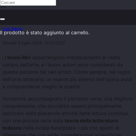
Cos'è esattamente la letteratura?
Lina Sahne
Il prodotto
è stato aggiunto al carrello.
Giovedì 3 luglio 2025, 13:13 CEST
, i buoni libri
appartengono indubbiamente al vasto
campo dell'arte, e i buoni autori sono considerati da
queste persone dei veri artisti. Come sempre, nel regno
dell'arte letteraria, un esame più attento dell'opera aiuta
a comprenderne meglio la qualità.
Vorremmo accompagnare il percorso verso una migliore
comprensione, che dovrebbe essere principalmente
lastricato dalla piacevole attività della lettura continua,
con una piccola serie sulla
teoria della letteratura
tedesca
nella rivista Kunstplaza – più con spunti di
riflessione che con aride considerazioni scientifiche: