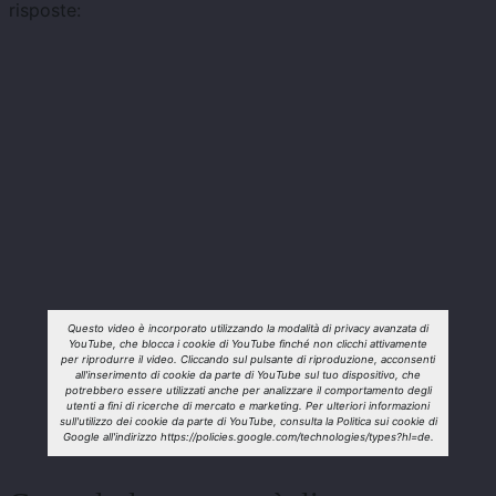
risposte:
Questo video è incorporato utilizzando la modalità di privacy avanzata di
YouTube, che blocca i cookie di YouTube finché non clicchi attivamente
per riprodurre il video. Cliccando sul pulsante di riproduzione, acconsenti
all'inserimento di cookie da parte di YouTube sul tuo dispositivo, che
potrebbero essere utilizzati anche per analizzare il comportamento degli
utenti a fini di ricerche di mercato e marketing. Per ulteriori informazioni
sull'utilizzo dei cookie da parte di YouTube, consulta la Politica sui cookie di
Google all'indirizzo https://policies.google.com/technologies/types?hl=de.