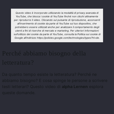
Questo video è incorporato utilizzando la modalità di privacy avanzata di
YouTube, che blocca i cookie di YouTube finché non clicchi attivamente
per riprodurre il video. Cliccando sul pulsante di riproduzione, acconsenti
all'inserimento di cookie da parte di YouTube sul tuo dispositivo, che
potrebbero essere utilizzati anche per analizzare il comportamento degli
utenti a fini di ricerche di mercato e marketing. Per ulteriori informazioni
sull'utilizzo dei cookie da parte di YouTube, consulta la Politica sui cookie di
Google all'indirizzo https://policies.google.com/technologies/types?hl=de.
Perché abbiamo bisogno della
letteratura?
Da quanto tempo esiste la letteratura? Perché ne
abbiamo bisogno? E cosa spinge le persone a scrivere
testi letterari? Questo video di
alpha Lernen
esplora
queste domande.