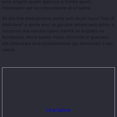
sono proprio questi approcci a fornire spunti
interessanti per la comprensione di un'opera.
Se alla fine emergeranno anche solo alcuni nuovi "topi di
biblioteca" o anche solo un giovane lettore sarà spinto a
riscoprire una vecchia opera tramite un acquisto su
Kunstplaza, allora questo modo informale di guardare
alla letteratura avrà probabilmente già dimostrato il suo
valore.
Lina Sahne