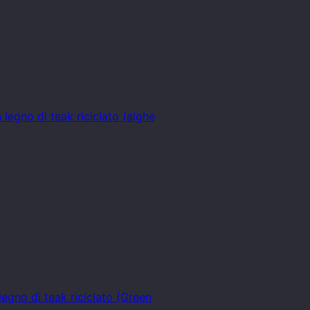
legno di teak riciclato (alghe
legno di teak riciclato (Green