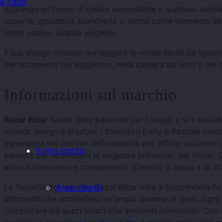
la casa
aggiunge un tocco di calore accogliente a qualsiasi ambien
coperte, giocattoli, biancheria o anche come elemento de
tanto pratico quanto elegante.
Il suo design robusto ma leggero lo rende facile da sposta
perfettamente nel soggiorno, nella camera da letto o nel 
Informazioni sul marchio
Bazar Bizar
nasce dalla passione per i viaggi e si è evolu
interior design e lifestyle. I fondatori Eddy e Pascale mett
esperienza nel settore dell'ospitalità per offrire soluzioni 
Il mio conto
pensate per soddisfare le esigenze individuali dei clienti.
articoli decorativi e complementi d'arredo di lusso e di alt
La filosofia del marchio Bazar Bizar mira a trascendere l'o
Area clienti
stimolanti che soddisfano un'ampia gamma di gusti. Ogni
completare sia spazi vivaci che ambienti minimalisti. Con 