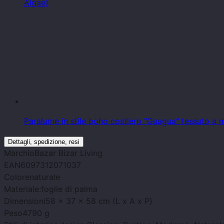
Algae)
Paralume in stile boho costiero "Guagua" tessuto a m
Dettagli, spedizione, resi
Marchio
Bazar Bizar Living
EAN
6097312071037
Colore
naturale
Materiale:
foglie di palma
Dimensioni
58 x 37 x 58 cm (L x A x P)
Peso
4790 g