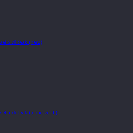
ello di teak (nero)
ello di teak (alghe verdi)