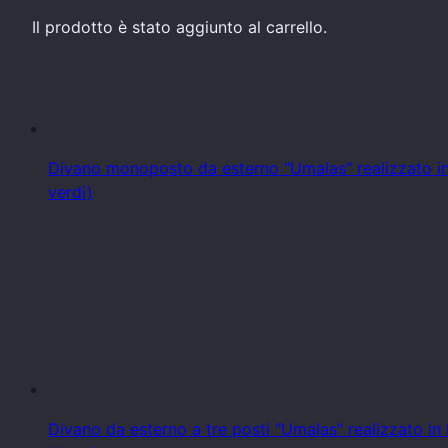
Il prodotto
è stato aggiunto al carrello.
Divano monoposto da esterno "Umalas" realizzato in 
verdi)
Divano da esterno a tre posti "Umalas" realizzato in 