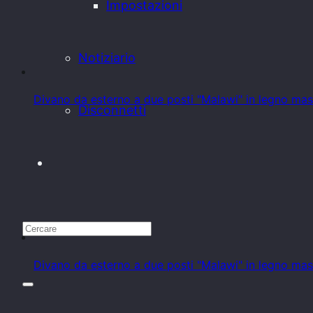
Impostazioni
Notiziario
Divano da esterno a due posti "Malawi" in legno mass
Disconnetti
Divano da esterno a due posti "Malawi" in legno mass