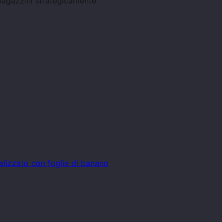
magazzini strategicamente
lizzato con foglie di banano