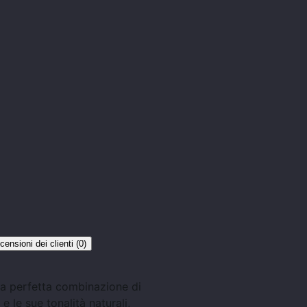
censioni dei clienti (0)
la perfetta combinazione di
e le sue tonalità naturali,