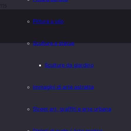
Pittura a olio
Sculture e statue
Sculture da giardino
Immagini di arte astratta
Street art, graffiti e arte urbana
Dipinti di nudo / Arte erotica