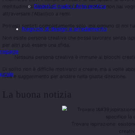
Dipinti di nudo / Arte erotica
moltitudine di materiali, ti senti demotivato e non hai vogl
attraversare l'Atlantico a remi.
Potresti sentirti completamente solo, ma ognuno di noi ha 
Negozio di design e arredamento
Non esiste persona creativa che possa lavorare senza ispira
per altri può essere una sfida.
mepage
Nessuna persona creativa è immune ai blocchi creativ
Di solito non è difficile motivarci a creare, ma a volte 
urale
idea e suggerimento per andare nella giusta direzione.
La buona notizia
Trovare ispirazione: esisto
creativ