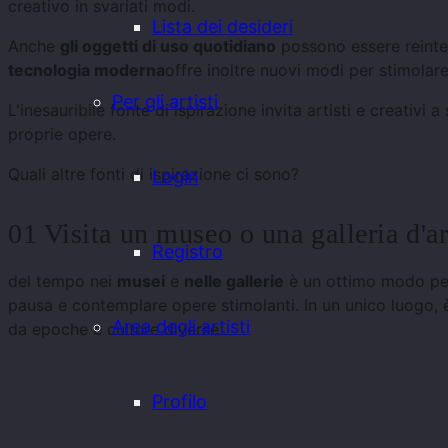
creativo in svariati modi.
Lista dei desideri
Anche
gli oggetti di uso quotidiano
possono essere reinter
tecnologia moderna
offre inoltre nuovi modi per stimolar
Per gli artisti
L'inesauribile fonte di ispirazione invita artisti e creativ
proprie opere.
Quali altre fonti di ispirazione ci sono?
Login
01 Visita un museo o una galleria d'ar
Registro
del tempo nei
musei
e
nelle gallerie
è un ottimo modo per 
pausa e contemplare opere stimolanti. In un unico luogo, è 
Area degli artisti
da epoche e culture diverse.
Profilo