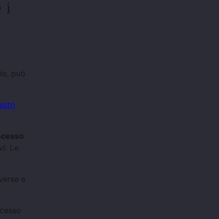
 i
io, può
stri
rocesso
vi. Le
verse e
rocesso