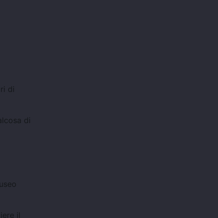
ri di
alcosa di
museo
ere il