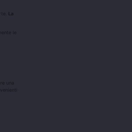
rte.
La
mente le
are una
venienti