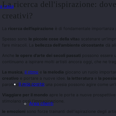
La ricerca dell'ispirazione: dove
la casa
creativi?
La
ricerca dell'ispirazione
è di fondamentale importanza pe
Spesso sono
le piccole cose della vita
a scatenare un'impr
fare miracoli. La
bellezza dell'ambiente circostante
dà al
Anche
le opere d'arte dei secoli passati
possono essere un
continuano a ispirare molti artisti ancora oggi, che ne tra
La musica
,
il ritmo
e
la melodia
giocano un ruolo importante
creativo
e portare a nuove idee.
la letteratura
e
la poesia
Il mio conto
parole di un libro o di una poesia possono agire come un'i
Viaggiare per il mondo
apre le porte a nuove prospettive p
stimolano così l'immaginazione.
Area clienti
le emozioni
sono forze trainanti dell'ispirazione degli artis