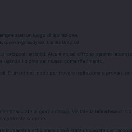
empre stati un luogo di ispirazione.
Piaskowska @cloudyaaa, tramite Unsplash
oi orizzonti artistici. Alcuni musei offrono persino laborato
ere usando i dipinti del museo come riferimento.
ecoli. È un ottimo modo per trovare ispirazione e provare qu
ne trascurata al giorno d'oggi. Visitate la
biblioteca
o il 
cosa potreste scoprire.
re la maestria artigianale che è stata impiegata per raccogli