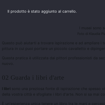
Il prodotto
è stato aggiunto al carrello.
I musei sono s
Foto di Klaudia 
Questo può aiutarti a trovare ispirazione e ad ampliare i tu
pittura in cui puoi portare un piccolo cavalletto e diping
Questa pratica è utilizzata dai pittori professionisti da s
nuovo.
02 Guarda i libri d'arte
I libri
sono una preziosa fonte di ispirazione che spesso vie
della vostra città e sfogliate i libri d'arte. Non si sa mai 
È un'esperienza unica tenere un libro tra le mani e percepi