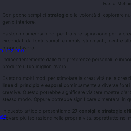
Foto di Moha
Con poche semplici
strategie
e la volontà di esplorare nu
genio interiore.
Esistono numerosi modi per trovare ispirazione per la crea
circondati da fonti, stimoli e impulsi stimolanti, mentre a
proprio lavoro.
uminazione
Indipendentemente dalle tue preferenze personali, è impor
produrre il tuo miglior lavoro.
Esistono molti modi per stimolare la creatività nella crea
linea di principio
e
esporsi
continuamente a diverse fonti 
creative. Questo potrebbe significare visitare mostre d'ar
stesso modo. Oppure potrebbe significare cimentarsi in 
In questo articolo presentiamo
27 consigli e strategie eff
asa
trovare più ispirazione nella propria vita, soprattutto nei 