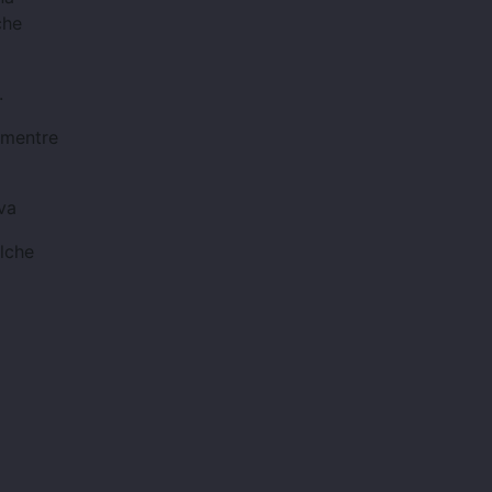
che
.
, mentre
va
alche