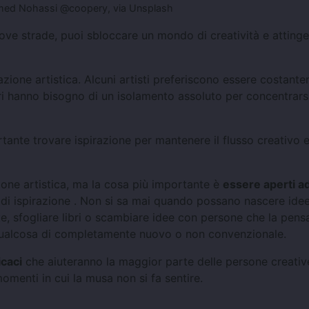
med Nohassi @coopery, via Unsplash
ove strade, puoi sbloccare un mondo di creatività e attinge
zione artistica. Alcuni artisti preferiscono essere costant
ltri hanno bisogno di un isolamento assoluto per concentrarsi
tante trovare ispirazione per mantenere il flusso creativo 
zione artistica, ma la cosa più importante è
essere aperti ad
di ispirazione . Non si sa mai quando possano nascere ide
te, sfogliare libri o scambiare idee con persone che la pens
qualcosa di completamente nuovo o non convenzionale.
icaci
che aiuteranno la maggior parte delle persone creativ
momenti in cui la musa non si fa sentire.