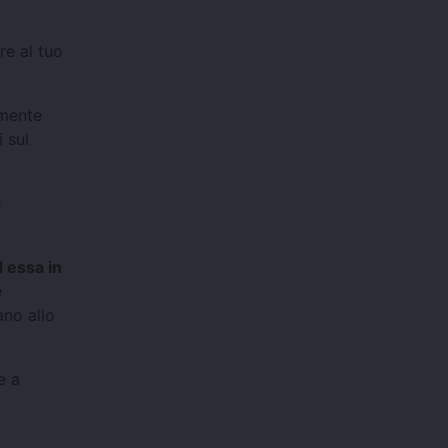
re al tuo
emente
 sul
e
 essa in
e
ano allo
e a