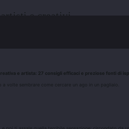
rtisti e creativi
iva e artista: 27 consigli efficaci e preziose fonti di is
uò a volte sembrare come cercare un ago in un pagliaio.
, e poi ti assale quella terribile sensazione: circondato da u